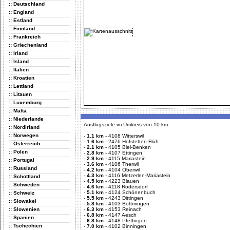
:: Deutschland
:: England
:: Estland
:: Finnland
:: Frankreich
:: Griechenland
:: Irland
:: Island
:: Italien
:: Kroatien
:: Lettland
:: Litauen
:: Luxemburg
:: Malta
:: Niederlande
Ausflugsziele im Umkreis von 10 km:
:: Nordirland
:: Norwegen
-
1.1 km
-
4108 Witterswil
-
1.6 km
-
2476 Hofstetten-Flüh
:: Österreich
-
2.1 km
-
4105 Biel-Benken
:: Polen
-
2.8 km
-
4107 Ettingen
-
2.9 km
-
4115 Mariastein
:: Portugal
-
3.6 km
-
4106 Therwil
:: Russland
-
4.2 km
-
4104 Oberwil
-
4.3 km
-
4116 Metzerlen-Mariastein
:: Schottland
-
4.5 km
-
4223 Blauen
:: Schweden
-
4.6 km
-
4118 Rodersdorf
-
5.1 km
-
4124 Schönenbuch
:: Schweiz
-
5.5 km
-
4243 Dittingen
:: Slowakei
-
5.8 km
-
4103 Bottmingen
:: Slowenien
-
6.3 km
-
4153 Reinach
-
6.8 km
-
4147 Aesch
:: Spanien
-
6.8 km
-
4148 Pfeffingen
:: Tschechien
-
7.0 km
-
4102 Binningen