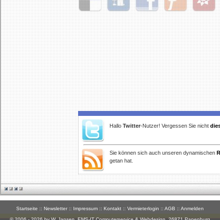
Delicious
Digg
Facebook
Furl
StudiVZ
Hallo
Twitter
-Nutzer! Vergessen Sie nicht
die
Sie können sich auch unseren dynamischen
R
getan hat.
Startseite
::
Newsletter
::
Impressum
::
Kontakt
::
Vermieterlogin
::
AGB
::
Anmelden
© 2006 - 2026 by W. Jansen,
EMS-IT Computerservice & Webdesign
, 26871 Papenburg