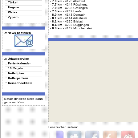
-
7.0 km
-
4123 Allschwil
:: Türkei
-
7.7 km
-
4244 Röschenz
:: Ungarn
-
7.9 km
-
4203 Grellingen
-
7.9 km
-
4242 Laufen
:: Wales
-
8.0 km
-
4143 Dornach
:: Zypern
-
8.1 km
-
4144 Arlesheim
-
8.1 km
-
4225 Brislach
-
8.4 km
-
4202 Duggingen
-
8.8 km
-
4142 Münchenstein
.:: News bestellen
.:: Urlaubservice
:: Ferienkalender
:: 10 Regeln
:: Notfallplan
:: Kofferpacken
:: Reisecheckliste
Gefällt dir diese Seite dann
gebe ein Plus!
Lesezeichen setzen: