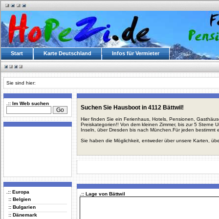
Start
Karte Deutschland
Infos für Vermieter
Sie sind hier:
.:: Im Web suchen
Suchen Sie Hausboot in 4112 Bättwil!
Hier finden Sie ein Ferienhaus, Hotels, Pensionen, Gasthäu
Preiskategorien!! Von dem kleinen Zimmer, bis zur 5 Sterne 
Inseln, über Dresden bis nach München.Für jeden bestimmt 
Sie haben die Möglichkeit, entweder über unsere Karten, üb
.:: Europa
.:: Lage von Bättwil
:: Belgien
:: Bulgarien
:: Dänemark