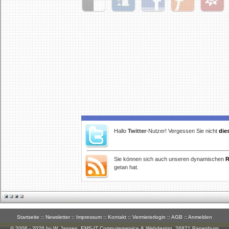
Delicious
Digg
Facebook
Furl
StudiVZ
Hallo
Twitter
-Nutzer! Vergessen Sie nicht
die
Sie können sich auch unseren dynamischen
R
getan hat.
Startseite
::
Newsletter
::
Impressum
::
Kontakt
::
Vermieterlogin
::
AGB
::
Anmelden
© 2006 - 2026 by W. Jansen,
EMS-IT Computerservice & Webdesign
, 26871 Papenburg