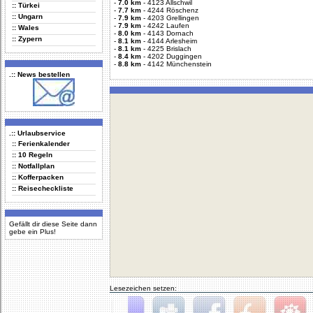
-
7.0 km
-
4123 Allschwil
:: Türkei
-
7.7 km
-
4244 Röschenz
:: Ungarn
-
7.9 km
-
4203 Grellingen
-
7.9 km
-
4242 Laufen
:: Wales
-
8.0 km
-
4143 Dornach
:: Zypern
-
8.1 km
-
4144 Arlesheim
-
8.1 km
-
4225 Brislach
-
8.4 km
-
4202 Duggingen
-
8.8 km
-
4142 Münchenstein
.:: News bestellen
.:: Urlaubservice
:: Ferienkalender
:: 10 Regeln
:: Notfallplan
:: Kofferpacken
:: Reisecheckliste
Gefällt dir diese Seite dann
gebe ein Plus!
Lesezeichen setzen: