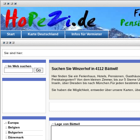
Start
Karte Deutschland
Infos für Vermieter
Sie sind hier:
.:: Im Web suchen
Suchen Sie Winzerhof in 4112 Bättwil!
Hier finden Sie ein Ferienhaus, Hotels, Pensionen, Gasthäu
Preiskategorien!! Von dem kleinen Zimmer, bis zur 5 Sterne 
Inseln, über Dresden bis nach München.Für jeden bestimmt 
Sie haben die Möglichkeit, entweder über unsere Karten, üb
.:: Europa
.:: Lage von Bättwil
:: Belgien
:: Bulgarien
:: Dänemark