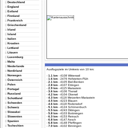
:: Deutschland
:: England
:: Estland
:: Finnland
:: Frankreich
:: Griechenland
:: Irland
:: Island
:: Italien
:: Kroatien
:: Lettland
:: Litauen
:: Luxemburg
:: Malta
:: Niederlande
Ausflugsziele im Umkreis von 10 km:
:: Nordirland
:: Norwegen
-
1.1 km
-
4108 Witterswil
-
1.6 km
-
2476 Hofstetten-Flüh
:: Österreich
-
2.1 km
-
4105 Biel-Benken
:: Polen
-
2.8 km
-
4107 Ettingen
-
2.9 km
-
4115 Mariastein
:: Portugal
-
3.6 km
-
4106 Therwil
:: Russland
-
4.2 km
-
4104 Oberwil
-
4.3 km
-
4116 Metzerlen-Mariastein
:: Schottland
-
4.5 km
-
4223 Blauen
:: Schweden
-
4.6 km
-
4118 Rodersdorf
-
5.1 km
-
4124 Schönenbuch
:: Schweiz
-
5.5 km
-
4243 Dittingen
:: Slowakei
-
5.8 km
-
4103 Bottmingen
:: Slowenien
-
6.3 km
-
4153 Reinach
-
6.8 km
-
4147 Aesch
:: Spanien
-
6.8 km
-
4148 Pfeffingen
:: Tschechien
-
7.0 km
-
4102 Binningen