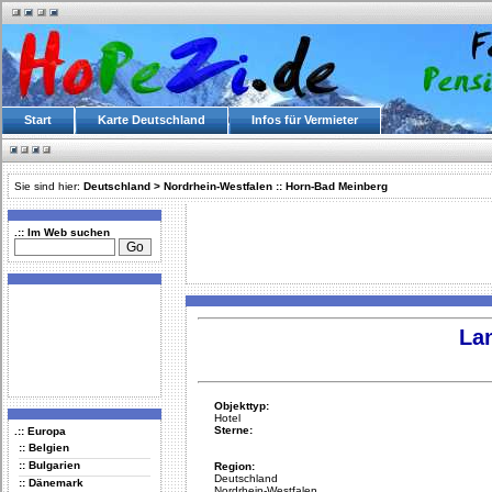
Start
Karte Deutschland
Infos für Vermieter
Sie sind hier:
Deutschland
>
Nordrhein-Westfalen
::
Horn-Bad Meinberg
.:: Im Web suchen
La
Objekttyp:
Hotel
Sterne:
.:: Europa
:: Belgien
:: Bulgarien
Region:
Deutschland
:: Dänemark
Nordrhein-Westfalen