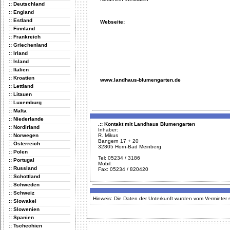
:: Deutschland
:: England
:: Estland
Webseite:
:: Finnland
:: Frankreich
:: Griechenland
:: Irland
:: Island
:: Italien
:: Kroatien
www.landhaus-blumengarten.de
:: Lettland
:: Litauen
:: Luxemburg
:: Malta
:: Niederlande
.:: Kontakt mit Landhaus Blumengarten
:: Nordirland
Inhaber:
:: Norwegen
R. Mikus
Bangern 17 + 20
:: Österreich
32805 Horn-Bad Meinberg
:: Polen
Tel: 05234 / 3186
:: Portugal
Mobil:
:: Russland
Fax: 05234 / 820420
:: Schottland
:: Schweden
:: Schweiz
Hinweis: Die Daten der Unterkunft wurden vom Vermieter se
:: Slowakei
:: Slowenien
:: Spanien
:: Tschechien