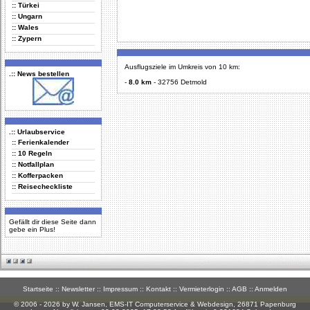
:: Türkei
:: Ungarn
:: Wales
:: Zypern
Ausflugsziele im Umkreis von 10 km:
.:: News bestellen
-
8.0 km
-
32756 Detmold
.:: Urlaubservice
:: Ferienkalender
:: 10 Regeln
:: Notfallplan
:: Kofferpacken
:: Reisecheckliste
Gefällt dir diese Seite dann
gebe ein Plus!
Startseite
::
Newsletter
::
Impressum
::
Kontakt
::
Vermieterlogin
::
AGB
::
Anmelden
© 2006 - 2026 by W. Jansen,
EMS-IT Computerservice & Webdesign
, 26871 Papenburg