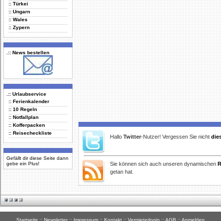
Delicious
Digg
Facebook
Furl
StudiVZ
:: Türkei
:: Ungarn
:: Wales
:: Zypern
.:: News bestellen
.:: Urlaubservice
:: Ferienkalender
:: 10 Regeln
:: Notfallplan
:: Kofferpacken
:: Reisecheckliste
Hallo
Twitter
-Nutzer! Vergessen Sie nicht
die
Gefällt dir diese Seite dann
gebe ein Plus!
Sie können sich auch unseren dynamischen
R
getan hat.
Startseite
::
Newsletter
::
Impressum
::
Kontakt
::
Vermieterlogin
::
AGB
::
Anmelden