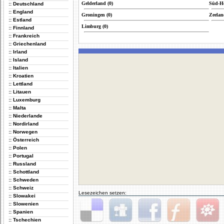
Gelderland (0)
Süd-Ho
:: Deutschland
:: England
Groningen (0)
Zeelan
:: Estland
Limburg (0)
:: Finnland
:: Frankreich
:: Griechenland
:: Irland
:: Island
:: Italien
:: Kroatien
:: Lettland
:: Litauen
:: Luxemburg
:: Malta
:: Niederlande
:: Nordirland
:: Norwegen
:: Österreich
:: Polen
:: Portugal
:: Russland
:: Schottland
:: Schweden
:: Schweiz
Lesezeichen setzen:
:: Slowakei
:: Slowenien
:: Spanien
:: Tschechien