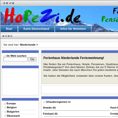
Start
Karte Deutschland
Infos für Vermieter
Sie sind hier:
Niederlande
>
.:: Im Web suchen
Ferienhaus Niederlande Ferienwohnung!
Hier finden Sie ein Ferienhaus, Hotels, Pensionen, Gasthäu
Preiskategorien!! Von dem kleinen Zimmer, bis zur 5 Sterne 
Inseln, über Dresden bis nach München.Für jeden bestimmt 
Sie haben die Möglichkeit, entweder über unsere Karten, üb
.:: Urlaubsregionen in
.:: Europa
:: Belgien
Drenthe (0)
Nord-H
:: Bulgarien
Friesland (0)
Overijs
:: Dänemark