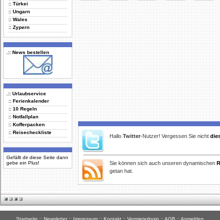
:: Türkei
Delicious
Digg
Facebook
Furl
StudiVZ
:: Ungarn
:: Wales
:: Zypern
.:: News bestellen
.:: Urlaubservice
:: Ferienkalender
:: 10 Regeln
:: Notfallplan
:: Kofferpacken
:: Reisecheckliste
Hallo
Twitter
-Nutzer! Vergessen Sie nicht
die
Gefällt dir diese Seite dann
gebe ein Plus!
Sie können sich auch unseren dynamischen
R
getan hat.
Startseite
::
Newsletter
::
Impressum
::
Kontakt
::
Vermieterlogin
::
AGB
::
Anmelden