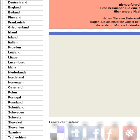
:: Deutschland
nicht erfolgre
:: England
Bitte versuchen Sie eine
über unsere Navi
:: Estland
:: Finnland
Haben Sie eine Unterkunf
Tragen Sie als erster ihr Objekt 
:: Frankreich
die ersten 6 Monate kostenfre
:: Griechenland
:: Irland
:: Island
:: Italien
:: Kroatien
:: Lettland
:: Litauen
:: Luxemburg
:: Malta
:: Niederlande
:: Nordirland
:: Norwegen
:: Österreich
:: Polen
:: Portugal
:: Russland
:: Schottland
:: Schweden
:: Schweiz
Lesezeichen setzen:
:: Slowakei
:: Slowenien
:: Spanien
:: Tschechien