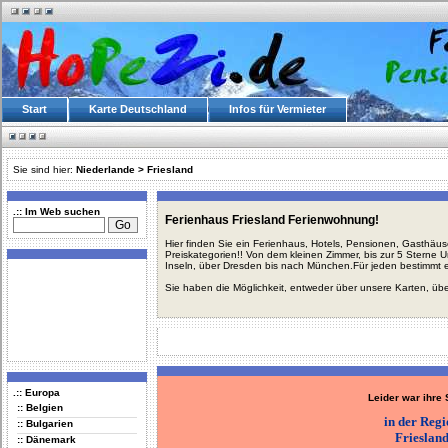
Start
Karte Deutschland
Infos für Vermieter
Sie sind hier:
Niederlande
>
Friesland
.:: Im Web suchen
Ferienhaus Friesland Ferienwohnung!
Hier finden Sie ein Ferienhaus, Hotels, Pensionen, Gasthäu
Preiskategorien!! Von dem kleinen Zimmer, bis zur 5 Sterne 
Inseln, über Dresden bis nach München.Für jeden bestimmt 
Sie haben die Möglichkeit, entweder über unsere Karten, üb
.:: Europa
Leider war ihre
:: Belgien
in der Reg
:: Bulgarien
Frieslan
:: Dänemark