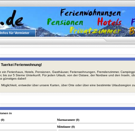
Infos für Vermieter
 Tuerkei Ferienwohnung!
ie ein Ferienhaus, Hotels, Pensionen, Gasthäuser, Ferienwohnungen, Fremdenzimmer, Campingplä
r, bis zur 5 Sterne Unterkunft. Für jeden Urlaub, von der Ostsee, der Nordsee und den Inseln, 
s günstiges dabei!
 Möglichkeit, entweder über unsere Karten, über Orte oder über eine bestimmte Urlaubsregion z
gionen in
 (0)
Marmarameer (0)
Mittelmeer (0)