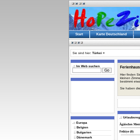
Start
Karte Deutschland
Sie sind hier:
Türkei
>
.:: Im Web suchen
Ferienhaus
Hier finden S
kleinen Zimme
bestimmt etwa
Sie haben die
.:: Urlaubsre
.:: Europa
Ägäisches Meer
:: Belgien
Fethiye (0)
:: Bulgarien
:: Dänemark