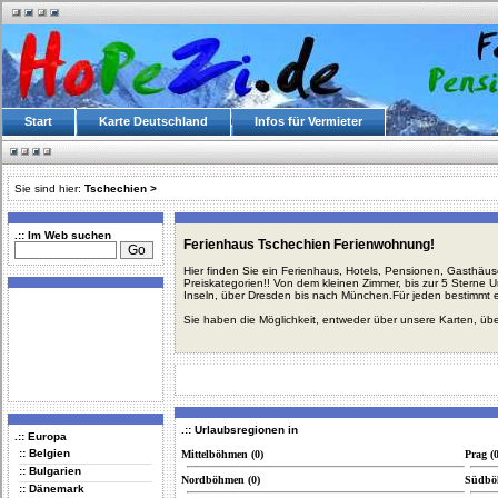
Start
Karte Deutschland
Infos für Vermieter
Sie sind hier:
Tschechien
>
.:: Im Web suchen
Ferienhaus Tschechien Ferienwohnung!
Hier finden Sie ein Ferienhaus, Hotels, Pensionen, Gasthäu
Preiskategorien!! Von dem kleinen Zimmer, bis zur 5 Sterne 
Inseln, über Dresden bis nach München.Für jeden bestimmt 
Sie haben die Möglichkeit, entweder über unsere Karten, üb
.:: Urlaubsregionen in
.:: Europa
:: Belgien
Mittelböhmen (0)
Prag (0
:: Bulgarien
Nordböhmen (0)
Südbö
:: Dänemark