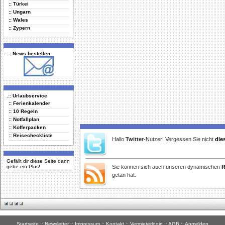
:: Türkei
:: Ungarn
:: Wales
:: Zypern
.:: News bestellen
.:: Urlaubservice
:: Ferienkalender
:: 10 Regeln
:: Notfallplan
:: Kofferpacken
:: Reisecheckliste
Hallo
Twitter
-Nutzer! Vergessen Sie nicht
die
Gefällt dir diese Seite dann
gebe ein Plus!
Sie können sich auch unseren dynamischen
R
getan hat.
Startseite
::
Newsletter
::
Impressum
::
Kontakt
::
Vermieterlogin
::
AGB
::
Anmelden