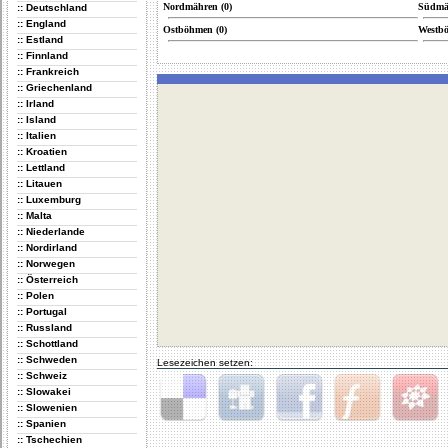
Nordmähren (0)
Südmäh
:: Deutschland
:: England
Ostböhmen (0)
Westbö
:: Estland
:: Finnland
:: Frankreich
:: Griechenland
:: Irland
:: Island
:: Italien
:: Kroatien
:: Lettland
:: Litauen
:: Luxemburg
:: Malta
:: Niederlande
:: Nordirland
:: Norwegen
:: Österreich
:: Polen
:: Portugal
:: Russland
:: Schottland
:: Schweden
Lesezeichen setzen:
:: Schweiz
:: Slowakei
:: Slowenien
:: Spanien
Delicious
Digg
Facebook
Furl
StudiVZ
:: Tschechien