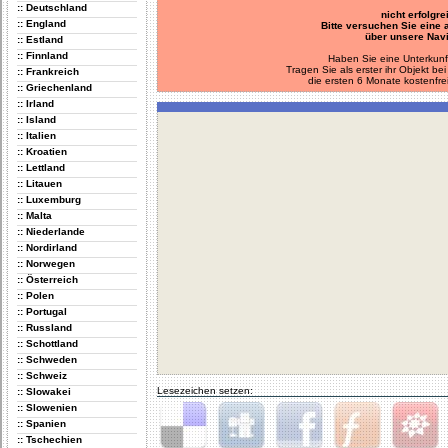
:: Deutschland
nicht erfolgre
:: England
Bitte versuchen Sie eine
über unsere Navi
:: Estland
:: Finnland
Haben Sie eine Unterkunf
Tragen Sie als erster ihr Objekt 
:: Frankreich
die ersten 6 Monate kostenfre
:: Griechenland
:: Irland
:: Island
:: Italien
:: Kroatien
:: Lettland
:: Litauen
:: Luxemburg
:: Malta
:: Niederlande
:: Nordirland
:: Norwegen
:: Österreich
:: Polen
:: Portugal
:: Russland
:: Schottland
:: Schweden
:: Schweiz
Lesezeichen setzen:
:: Slowakei
:: Slowenien
:: Spanien
:: Tschechien