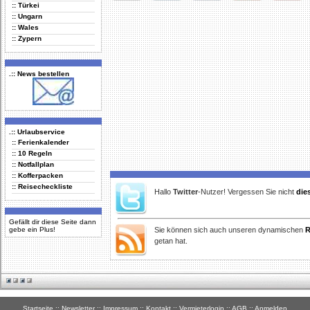
:: Türkei
Delicious
Digg
Facebook
Furl
StudiVZ
:: Ungarn
:: Wales
:: Zypern
.:: News bestellen
.:: Urlaubservice
:: Ferienkalender
:: 10 Regeln
:: Notfallplan
:: Kofferpacken
:: Reisecheckliste
Hallo
Twitter
-Nutzer! Vergessen Sie nicht
die
Gefällt dir diese Seite dann
gebe ein Plus!
Sie können sich auch unseren dynamischen
R
getan hat.
Startseite
::
Newsletter
::
Impressum
::
Kontakt
::
Vermieterlogin
::
AGB
::
Anmelden