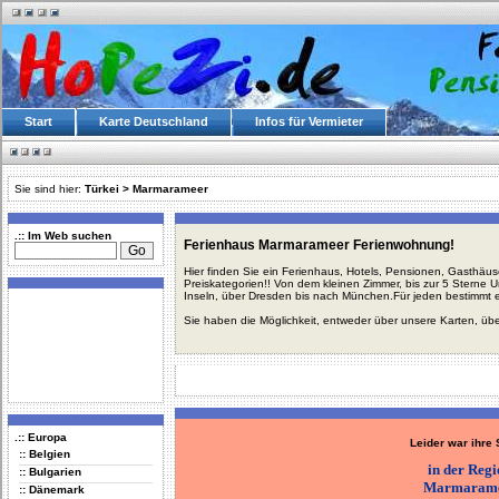
Start
Karte Deutschland
Infos für Vermieter
Sie sind hier:
Türkei
>
Marmarameer
.:: Im Web suchen
Ferienhaus Marmarameer Ferienwohnung!
Hier finden Sie ein Ferienhaus, Hotels, Pensionen, Gasthäu
Preiskategorien!! Von dem kleinen Zimmer, bis zur 5 Sterne 
Inseln, über Dresden bis nach München.Für jeden bestimmt 
Sie haben die Möglichkeit, entweder über unsere Karten, üb
.:: Europa
Leider war ihre
:: Belgien
in der Reg
:: Bulgarien
Marmaram
:: Dänemark