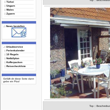
Top
::
Beschreibu
:: Türkei
:: Ungarn
:: Wales
:: Zypern
.:: News bestellen
.:: Urlaubservice
:: Ferienkalender
:: 10 Regeln
:: Notfallplan
:: Kofferpacken
:: Reisecheckliste
Gefällt dir diese Seite dann
gebe ein Plus!
Top
::
Beschreibu