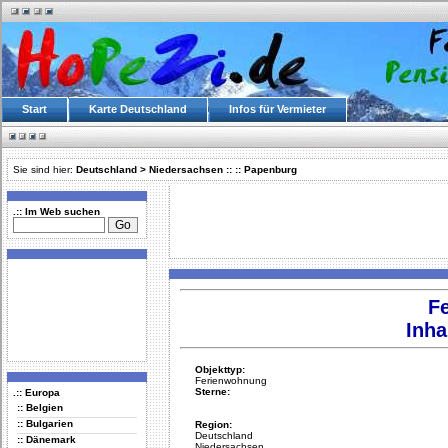
Start
Karte Deutschland
Infos für Vermieter
Sie sind hier:
Deutschland
>
Niedersachsen
::
::
Papenburg
.:: Im Web suchen
F
Inha
Objekttyp:
Ferienwohnung
Sterne:
.:: Europa
:: Belgien
:: Bulgarien
Region:
Deutschland
:: Dänemark
Niedersachsen