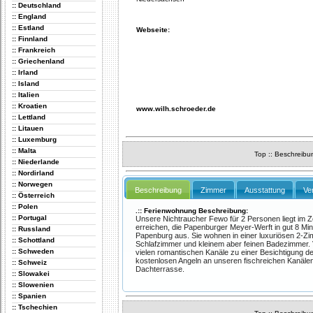
:: Deutschland
:: England
:: Estland
Webseite:
:: Finnland
:: Frankreich
:: Griechenland
:: Irland
:: Island
:: Italien
:: Kroatien
www.wilh.schroeder.de
:: Lettland
:: Litauen
:: Luxemburg
:: Malta
Top
::
Beschreibu
:: Niederlande
:: Nordirland
:: Norwegen
Beschreibung
Zimmer
Ausstattung
Ve
:: Österreich
:: Polen
.:: Ferienwohnung Beschreibung:
:: Portugal
Unsere Nichtraucher Fewo für 2 Personen liegt im 
erreichen, die Papenburger Meyer-Werft in gut 8 Min
:: Russland
Papenburg aus. Sie wohnen in einer luxuriösen 2-Z
:: Schottland
Schlafzimmer und kleinem aber feinen Badezimmer. V
:: Schweden
vielen romantischen Kanäle zu einer Besichtigung de
kostenlosen Angeln an unseren fischreichen Kanälen
:: Schweiz
Dachterrasse.
:: Slowakei
:: Slowenien
:: Spanien
:: Tschechien