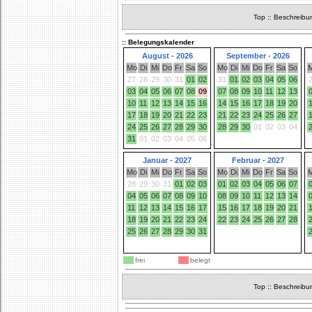
Top
::
Beschreibu
:: Belegungskalender
August - 2026
September - 2026
Mo
Di
Mi
Do
Fr
Sa
So
Mo
Di
Mi
Do
Fr
Sa
So
27
28
29
30
31
01
02
31
01
02
03
04
05
06
03
04
05
06
07
08
09
07
08
09
10
11
12
13
10
11
12
13
14
15
16
14
15
16
17
18
19
20
17
18
19
20
21
22
23
21
22
23
24
25
26
27
24
25
26
27
28
29
30
28
29
30
01
02
03
04
31
01
02
03
04
05
06
Januar - 2027
Februar - 2027
Mo
Di
Mi
Do
Fr
Sa
So
Mo
Di
Mi
Do
Fr
Sa
So
28
29
30
31
01
02
03
01
02
03
04
05
06
07
04
05
06
07
08
09
10
08
09
10
11
12
13
14
11
12
13
14
15
16
17
15
16
17
18
19
20
21
18
19
20
21
22
23
24
22
23
24
25
26
27
28
25
26
27
28
29
30
31
frei
belegt
Top
::
Beschreibu