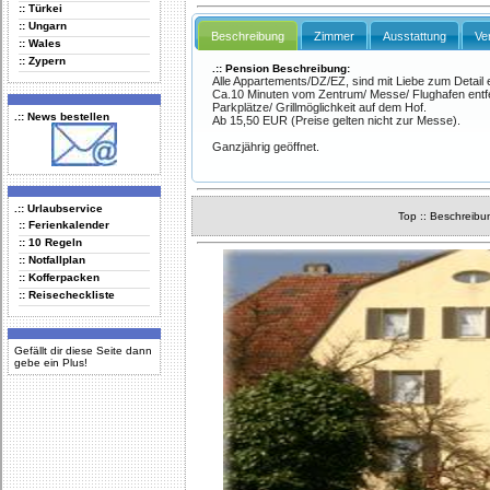
:: Türkei
:: Ungarn
Beschreibung
Zimmer
Ausstattung
Ve
:: Wales
:: Zypern
.:: Pension Beschreibung:
Alle Appartements/DZ/EZ, sind mit Liebe zum Detail e
Ca.10 Minuten vom Zentrum/ Messe/ Flughafen entfe
Parkplätze/ Grillmöglichkeit auf dem Hof.
.:: News bestellen
Ab 15,50 EUR (Preise gelten nicht zur Messe).
Ganzjährig geöffnet.
.:: Urlaubservice
Top
::
Beschreibu
:: Ferienkalender
:: 10 Regeln
:: Notfallplan
:: Kofferpacken
:: Reisecheckliste
Gefällt dir diese Seite dann
gebe ein Plus!