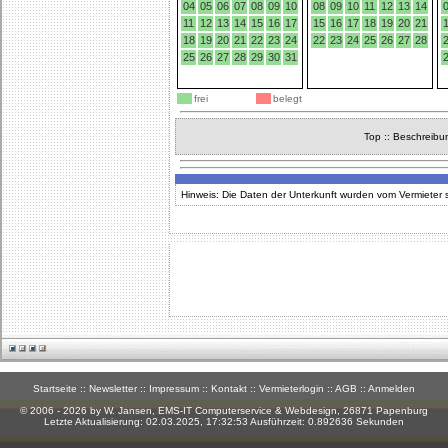
04
05
06
07
08
09
10
08
09
10
11
12
13
14
11
12
13
14
15
16
17
15
16
17
18
19
20
21
18
19
20
21
22
23
24
22
23
24
25
26
27
28
25
26
27
28
29
30
31
frei
belegt
Top
::
Beschreibu
Hinweis: Die Daten der Unterkunft wurden vom Vermieter se
Startseite
::
Newsletter
::
Impressum
::
Kontakt
::
Vermieterlogin
::
AGB
::
Anmelden
© 2006 - 2026 by W. Jansen,
EMS-IT Computerservice & Webdesign
, 26871 Papenburg
Letzte Aktualisierung: 02.03.2025, 17:32:53 Ausführzeit: 0.892636 Sekunden