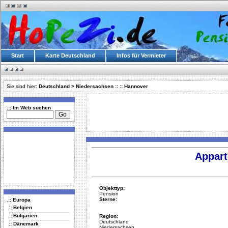
Start
Karte Deutschland
Infos für Vermieter
Sie sind hier:
Deutschland
>
Niedersachsen
::
::
Hannover
.:: Im Web suchen
Appart
Objekttyp:
Pension
Sterne:
.:: Europa
:: Belgien
:: Bulgarien
Region:
Deutschland
:: Dänemark
Niedersachsen