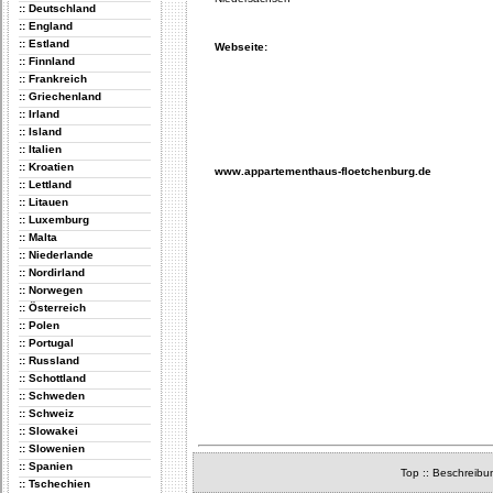
:: Deutschland
:: England
:: Estland
Webseite:
:: Finnland
:: Frankreich
:: Griechenland
:: Irland
:: Island
:: Italien
:: Kroatien
www.appartementhaus-floetchenburg.de
:: Lettland
:: Litauen
:: Luxemburg
:: Malta
:: Niederlande
:: Nordirland
:: Norwegen
:: Österreich
:: Polen
:: Portugal
:: Russland
:: Schottland
:: Schweden
:: Schweiz
:: Slowakei
:: Slowenien
:: Spanien
Top
::
Beschreibu
:: Tschechien