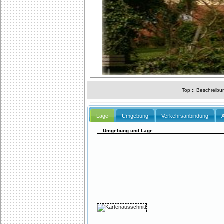
Top
::
Beschreibu
Lage
Umgebung
Verkehrsanbindung
.:: Umgebung und Lage