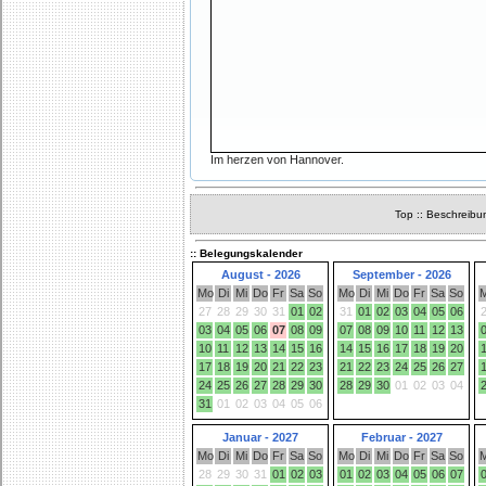
Im herzen von Hannover.
Top
::
Beschreibu
:: Belegungskalender
August - 2026
September - 2026
Mo
Di
Mi
Do
Fr
Sa
So
Mo
Di
Mi
Do
Fr
Sa
So
27
28
29
30
31
01
02
31
01
02
03
04
05
06
03
04
05
06
07
08
09
07
08
09
10
11
12
13
10
11
12
13
14
15
16
14
15
16
17
18
19
20
17
18
19
20
21
22
23
21
22
23
24
25
26
27
24
25
26
27
28
29
30
28
29
30
01
02
03
04
31
01
02
03
04
05
06
Januar - 2027
Februar - 2027
Mo
Di
Mi
Do
Fr
Sa
So
Mo
Di
Mi
Do
Fr
Sa
So
28
29
30
31
01
02
03
01
02
03
04
05
06
07