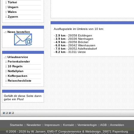
:: Türkei
:: Ungarn
:: Wales
:: Zypern
Ausflugsziele im Umkreis von 10 km:
.:: News bestellen
-
2.9 km
-
29358 Eicklingen
-
3.9 km
-
29336 Nienhagen
-
4.9 km
-
29356 Bröckel
-
6.0 km
-
29342 Wienhausen
-
7.0 km
-
29352 Adelheidsdorf
-
8.2 km
-
31311 Uetze
.:: Urlaubservice
:: Ferienkalender
:: 10 Regeln
:: Notfallplan
:: Kofferpacken
:: Reisecheckliste
Gefällt dir diese Seite dann
gebe ein Plus!
Startseite
::
Newsletter
::
Impressum
::
Kontakt
::
Vermieterlogin
::
AGB
::
Anmelden
© 2006 - 2026 by W. Jansen,
EMS-IT Computerservice & Webdesign
, 26871 Papenburg