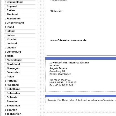
:: Deutschland
:: England
:: Estland
Webseite:
:: Finnland
:: Frankreich
:: Griechenland
:: Irland
:: Island
:: Italien
:: Kroatien
www.Gäestehaus-terrana.de
:: Lettland
:: Litauen
:: Luxemburg
:: Malta
:: Niederlande
.:: Kontakt mit Antonina Terrana
:: Nordirland
Inhaber:
:: Norwegen
Angelo Terana
Amselring 18
:: Österreich
29339 Wathlingen
:: Polen
Tel: 05144/92401
:: Portugal
Mobil: 0151/12218315
:: Russland
Fax: 05144/621841
:: Schottland
:: Schweden
:: Schweiz
Hinweis: Die Daten der Unterkunft wurden vom Vermieter se
:: Slowakei
:: Slowenien
:: Spanien
:: Tschechien