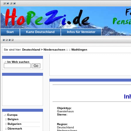
Start
Karte Deutschland
Infos für Vermieter
Sie sind hier:
Deutschland
>
Niedersachsen
::
::
Wathlingen
.:: Im Web suchen
In
Objekttyp:
Gaestehaus
Sterne:
.:: Europa
:: Belgien
:: Bulgarien
Region:
Deutschland
:: Dänemark
Niedersachsen