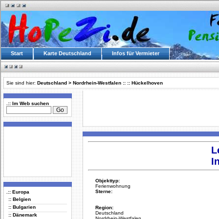
Start
Karte Deutschland
Infos für Vermieter
Sie sind hier:
Deutschland
>
Nordrhein-Westfalen
::
::
Hückelhoven
.:: Im Web suchen
L
I
Objekttyp:
Ferienwohnung
Sterne:
.:: Europa
:: Belgien
:: Bulgarien
Region:
Deutschland
:: Dänemark
Nordrhein-Westfalen