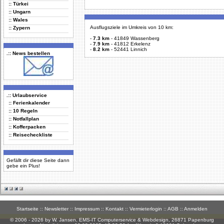
:: Türkei
:: Ungarn
:: Wales
Ausflugsziele im Umkreis von 10 km:
:: Zypern
-
7.3 km
-
41849 Wassenberg
-
7.9 km
-
41812 Erkelenz
-
8.2 km
-
52441 Linnich
.:: News bestellen
.:: Urlaubservice
:: Ferienkalender
:: 10 Regeln
:: Notfallplan
:: Kofferpacken
:: Reisecheckliste
Gefällt dir diese Seite dann
gebe ein Plus!
Startseite
::
Newsletter
::
Impressum
::
Kontakt
::
Vermieterlogin
::
AGB
::
Anmelden
© 2006 - 2026 by W. Jansen,
EMS-IT Computerservice & Webdesign
, 26871 Papenburg