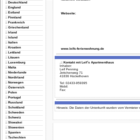
:: Deutschland
:: England
:: Estland
Webseite:
:: Finnland
:: Frankreich
:: Griechenland
:: Irland
:: Island
:: Italien
:: Kroatien
www.leifs-ferienwohnung.de
:: Lettland
:: Litauen
.:: Kontakt mit Leif´s Apartmenthaus
:: Luxemburg
Inhaber:
:: Malta
Leif Penning
:: Niederlande
Jettchenweg 71
41836 Hückelhoven
:: Nordirland
:: Norwegen
Tel: 02433-959395
Mobil:
:: Österreich
Fax:
:: Polen
:: Portugal
:: Russland
:: Schottland
Hinweis: Die Daten der Unterkunft wurden vom Vermieter se
:: Schweden
:: Schweiz
:: Slowakei
:: Slowenien
:: Spanien
:: Tschechien