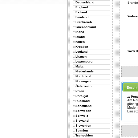
:: Deutschland
Brande
:: England
:: Estland
Websei
:: Finnland
:: Frankreich
:: Griechenland
:: Irland
:: Island
:: Italien
:: Kroatien
www.Ho
:: Lettland
:: Litauen
:: Luxemburg
:: Malta
:: Niederlande
:: Nordirland
:: Norwegen
:: Österreich
Beschr
:: Polen
:: Portugal
.:: Pen
Am Rand
:: Russland
günstig
:: Schottland
Modern
:: Schweden
Einzel
:: Schweiz
:: Slowakei
:: Slowenien
:: Spanien
:: Tschechien