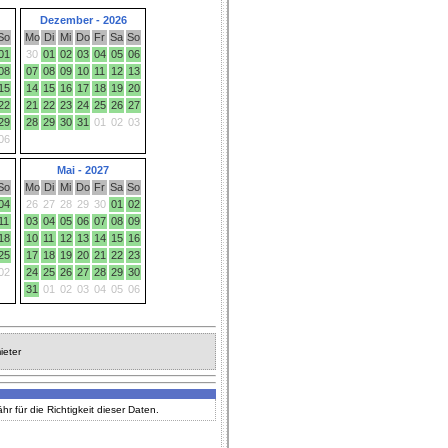
Dezember - 2026
So
Mo
Di
Mi
Do
Fr
Sa
So
01
30
01
02
03
04
05
06
08
07
08
09
10
11
12
13
15
14
15
16
17
18
19
20
22
21
22
23
24
25
26
27
29
28
29
30
31
01
02
03
06
Mai - 2027
So
Mo
Di
Mi
Do
Fr
Sa
So
04
26
27
28
29
30
01
02
11
03
04
05
06
07
08
09
18
10
11
12
13
14
15
16
25
17
18
19
20
21
22
23
02
24
25
26
27
28
29
30
31
01
02
03
04
05
06
ieter
 für die Richtigkeit dieser Daten.