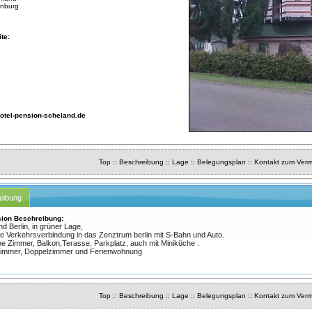
nburg
te:
tel-pension-scheland.de
Top
::
Beschreibung
::
Lage
::
Belegungsplan
::
Kontakt zum Verm
eibung
sion Beschreibung:
 Berlin, in grüner Lage,
e Verkehrsverbindung in das Zenztrum berlin mit S-Bahn und Auto.
e Zimmer, Balkon,Terasse, Parkplatz, auch mit Miniküche .
zimmer, Doppelzimmer und Ferienwohnung
Top
::
Beschreibung
::
Lage
::
Belegungsplan
::
Kontakt zum Verm