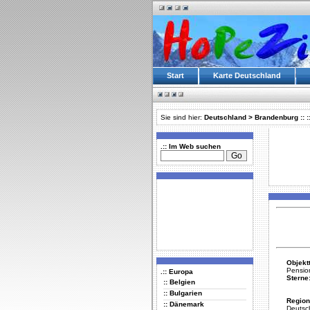
Start
Karte Deutschland
Sie sind hier:
Deutschland
>
Brandenburg
::
:
.:: Im Web suchen
Objekt
Pensio
.:: Europa
Sterne
:: Belgien
:: Bulgarien
Region
:: Dänemark
Deutsc