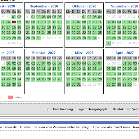
gskalender
st - 2026
September - 2026
Oktober - 2026
November - 2026
Do
Fr
Sa
So
Mo
Di
Mi
Do
Fr
Sa
So
Mo
Di
Mi
Do
Fr
Sa
So
Mo
Di
Mi
Do
Fr
Sa
30
31
01
02
31
01
02
03
04
05
06
28
29
30
01
02
03
04
26
27
28
29
30
31
06
07
08
09
07
08
09
10
11
12
13
05
06
07
08
09
10
11
02
03
04
05
06
07
13
14
15
16
14
15
16
17
18
19
20
12
13
14
15
16
17
18
09
10
11
12
13
14
20
21
22
23
21
22
23
24
25
26
27
19
20
21
22
23
24
25
16
17
18
19
20
21
27
28
29
30
28
29
30
01
02
03
04
26
27
28
29
30
31
01
23
24
25
26
27
28
03
04
05
06
30
01
02
03
04
05
ar - 2027
Februar - 2027
März - 2027
April - 2027
Do
Fr
Sa
So
Mo
Di
Mi
Do
Fr
Sa
So
Mo
Di
Mi
Do
Fr
Sa
So
Mo
Di
Mi
Do
Fr
Sa
31
01
02
03
01
02
03
04
05
06
07
01
02
03
04
05
06
07
29
30
31
01
02
03
07
08
09
10
08
09
10
11
12
13
14
08
09
10
11
12
13
14
05
06
07
08
09
10
14
15
16
17
15
16
17
18
19
20
21
15
16
17
18
19
20
21
12
13
14
15
16
17
21
22
23
24
22
23
24
25
26
27
28
22
23
24
25
26
27
28
19
20
21
22
23
24
28
29
30
31
29
30
31
01
02
03
04
26
27
28
29
30
01
belegt
Top
::
Beschreibung
::
Lage
::
Belegungsplan
::
Kontakt zum Verm
ie Daten der Unterkunft wurden vom Vermieter selbst hinterlegt. Hopezi.de übernimmt keine Gewähr