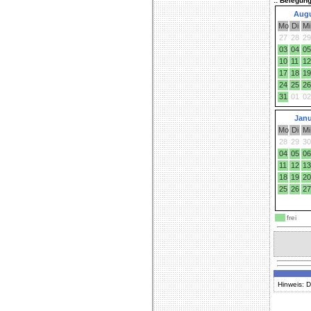
:: Belegun
Augu
Mo
Di
Mi
27
28
29
03
04
05
10
11
12
17
18
19
24
25
26
31
01
02
Janu
Mo
Di
Mi
28
29
30
04
05
06
11
12
13
18
19
20
25
26
27
frei
Hinweis: D