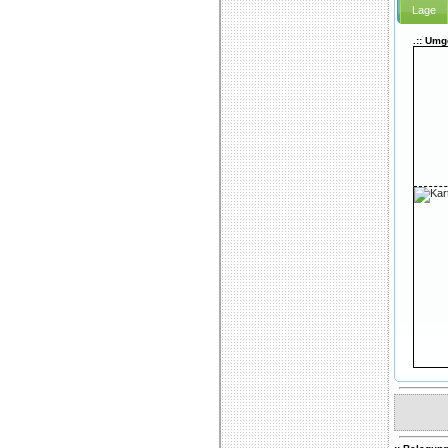
Lage
.:: Um