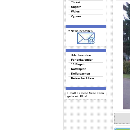
:: Türkei
:: Ungarn
:: Wales
:: Zypern
.:: News bestellen
.:: Urlaubservice
:: Ferienkalender
:: 10 Regeln
:: Notfallplan
:: Kofferpacken
:: Reisecheckliste
Gefällt dir diese Seite dann
gebe ein Plus!