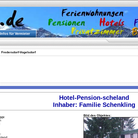
Infos für Vermieter
:
Fredersdorf-Vogelsdorf
Hotel-Pension-scheland
Inhaber: Familie Schenkling
Bild des Objektes:
typ:
n
:
:
hland