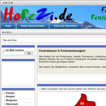
Start
Karte Deutschland
Infos für Vermieter
Sie sind hier:
.:: Im Web suchen
Ferienhäuser & Ferienwohnungen!
Hier finden Sie ein Ferienhaus, Hotels, Pensionen, Gasthäu
kleinen Zimmer, bis zur 5 Sterne Unterkunft. Für jeden Urla
bestimmt etwas günstiges dabei!
Sie haben die Möglichkeit, entweder über unsere Karten, üb
.:: Bitte schränken Sie ihre Suche weiter ein! Einfach auf da
.:: Europa
:: Belgien
:: Bulgarien
:: Dänemark