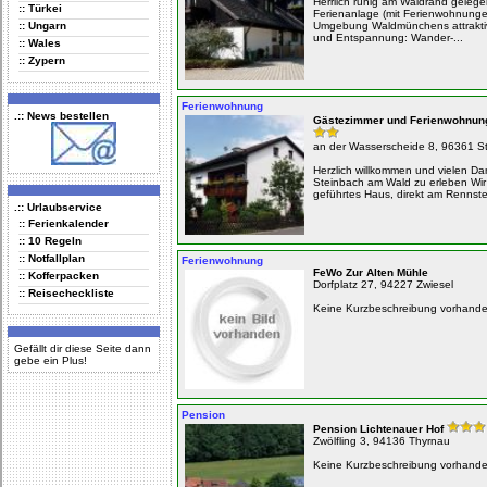
Herrlich ruhig am Waldrand gelege
:: Türkei
Ferienanlage (mit Ferienwohnung
:: Ungarn
Umgebung Waldmünchens attraktiv
und Entspannung: Wander-...
:: Wales
:: Zypern
Ferienwohnung
.:: News bestellen
Gästezimmer und Ferienwohnung
an der Wasserscheide 8, 96361 S
Herzlich willkommen und vielen Dan
Steinbach am Wald zu erleben Wir
geführtes Haus, direkt am Rennstei
.:: Urlaubservice
:: Ferienkalender
:: 10 Regeln
:: Notfallplan
Ferienwohnung
FeWo Zur Alten Mühle
:: Kofferpacken
Dorfplatz 27, 94227 Zwiesel
:: Reisecheckliste
Keine Kurzbeschreibung vorhand
Gefällt dir diese Seite dann
gebe ein Plus!
Pension
Pension Lichtenauer Hof
Zwölfling 3, 94136 Thyrnau
Keine Kurzbeschreibung vorhand