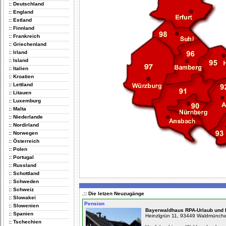
:: Deutschland
:: England
:: Estland
:: Finnland
:: Frankreich
:: Griechenland
:: Irland
:: Island
:: Italien
:: Kroatien
:: Lettland
:: Litauen
:: Luxemburg
:: Malta
:: Niederlande
:: Nordirland
:: Norwegen
:: Österreich
:: Polen
:: Portugal
:: Russland
:: Schottland
:: Schweden
:: Schweiz
.:: Die letzen Neuzugänge
:: Slowakei
Pension
:: Slowenien
Bayerwaldhaus RPA-Urlaub und 
:: Spanien
Heinzlgrün 11, 93449 Waldmünch
:: Tschechien