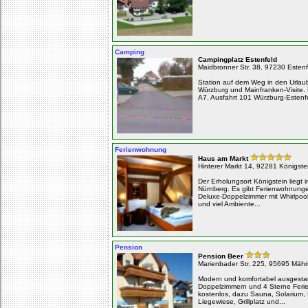
Camping
Campingplatz Estenfeld
Maidbronner Str. 38, 97230 Esten
Station auf dem Weg in den Urlaub
Würzburg und Mainfranken-Visite.
A7, Ausfahrt 101 Würzburg-Estenf
Ferienwohnung
Haus am Markt
Hinterer Markt 14, 92281 Königste
Der Erholungsort Königstein liegt 
Nürnberg. Es gibt Ferienwohnunge
Deluxe-Doppelzimmer mit Whirlpool
und viel Ambiente...
Pension
Pension Beer
Marienbader Str. 225, 95695 Mähr
Modern und komfortabel ausgestat
Doppelzimmern und 4 Sterne Fe
kostenlos, dazu Sauna, Solarium, 
Liegewiese, Grillplatz und...