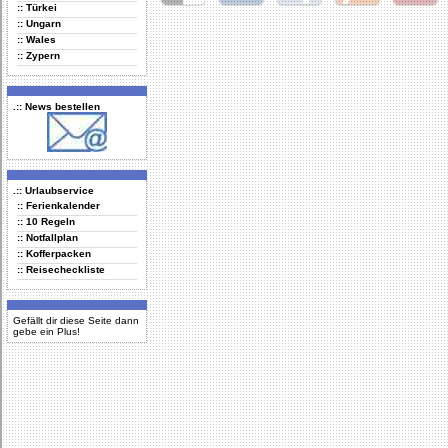
:: Türkei
Delicious
Digg
Facebook
Furl
StudiVZ
:: Ungarn
:: Wales
:: Zypern
.:: News bestellen
.:: Urlaubservice
:: Ferienkalender
:: 10 Regeln
:: Notfallplan
:: Kofferpacken
:: Reisecheckliste
Gefällt dir diese Seite dann
gebe ein Plus!