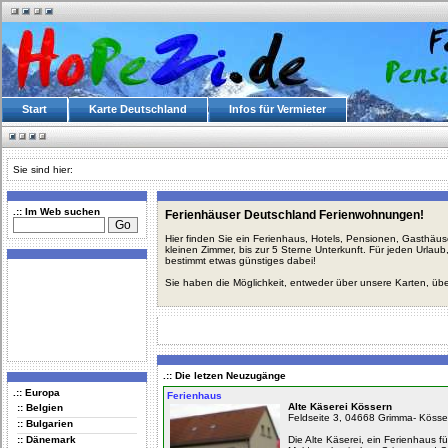
Start
Karte Deutschland
Infos für Vermieter
Sie sind hier:
.:: Im Web suchen
Ferienhäuser Deutschland Ferienwohnungen!
Hier finden Sie ein Ferienhaus, Hotels, Pensionen, Gasthäu
kleinen Zimmer, bis zur 5 Sterne Unterkunft. Für jeden Urla
bestimmt etwas günstiges dabei!
Sie haben die Möglichkeit, entweder über unsere Karten, üb
.:: Die letzen Neuzugänge
.:: Europa
Ferienhaus
Alte Käserei Kössern
:: Belgien
Feldseite 3, 04668 Grimma- Kösse
:: Bulgarien
:: Dänemark
Die Alte Käserei, ein Ferienhaus fü