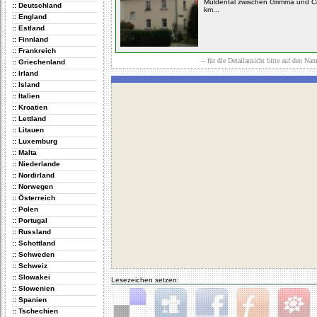
Muldental zwischen Grimma und Col
:: Deutschland
km...
:: England
:: Estland
:: Finnland
:: Frankreich
-- für die Detailansicht bitte auf den Na
:: Griechenland
:: Irland
:: Island
:: Italien
:: Kroatien
:: Lettland
:: Litauen
:: Luxemburg
:: Malta
:: Niederlande
:: Nordirland
:: Norwegen
:: Österreich
:: Polen
:: Portugal
:: Russland
:: Schottland
:: Schweden
:: Schweiz
:: Slowakei
Lesezeichen setzen:
:: Slowenien
:: Spanien
:: Tschechien