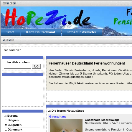
Start
Karte Deutschland
Infos für Vermieter
Sie sind hier:
.:: Im Web suchen
Ferienhäuser Deutschland Ferienwohnungen!
Hier finden Sie ein Ferienhaus, Hotels, Pensionen, Gasthäu
kleinen Zimmer, bis zur 5 Sterne Unterkunft. Für jeden Urla
bestimmt etwas günstiges dabei!
Sie haben die Möglichkeit, entweder über unsere Karten, üb
.:: Die letzen Neuzugänge
.:: Europa
Gaestehaus
Gästehaus Meereswoge
:: Belgien
Nordheimstr. 184, 27476 Cuxhave
:: Bulgarien
:: Dänemark
Unsere gemütliche Pension in Cu