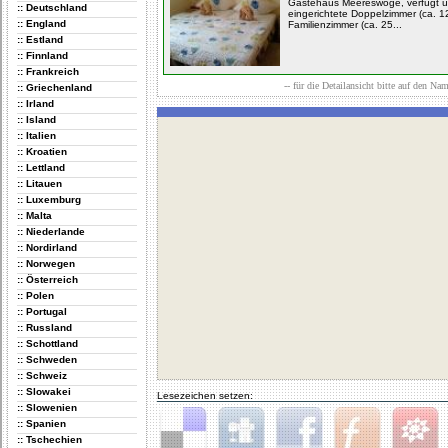
Gästehaus Meereswoge, verfügt ü
:: Deutschland
eingerichtete Doppelzimmer (ca. 1
:: England
Familienzimmer (ca. 25...
:: Estland
:: Finnland
:: Frankreich
-- für die Detailansicht bitte auf den Na
:: Griechenland
:: Irland
:: Island
:: Italien
:: Kroatien
:: Lettland
:: Litauen
:: Luxemburg
:: Malta
:: Niederlande
:: Nordirland
:: Norwegen
:: Österreich
:: Polen
:: Portugal
:: Russland
:: Schottland
:: Schweden
:: Schweiz
:: Slowakei
Lesezeichen setzen:
:: Slowenien
:: Spanien
:: Tschechien