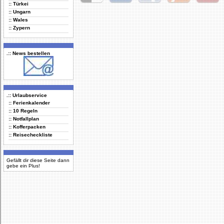
:: Türkei
Delicious
Digg
Facebook
Furl
StudiVZ
:: Ungarn
:: Wales
:: Zypern
.:: News bestellen
.:: Urlaubservice
:: Ferienkalender
:: 10 Regeln
:: Notfallplan
:: Kofferpacken
:: Reisecheckliste
Gefällt dir diese Seite dann
gebe ein Plus!