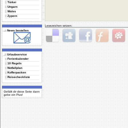
:: Türkei
:: Ungarn
:: Wales
:: Zypern
Lesezeichen setzen:
.:: News bestellen
Delicious
Digg
Facebook
Furl
StudiVZ
.:: Urlaubservice
:: Ferienkalender
:: 10 Regeln
:: Notfallplan
:: Kofferpacken
:: Reisecheckliste
Gefällt dir diese Seite dann
gebe ein Plus!