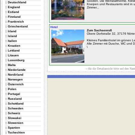
Sooden. Die Werrataltherme, Klini
:: Deutschland
Kneipen und Restaurants sind in u
:: England
Zimmer...
:: Estland
:: Finnland
:: Frankreich
:: Griechenland
Hotel
Zum Sachsenroß
:: Irland
Obere Dorfstraße 32, 37176 Nört
:: Island
Kleines Familienhotel im grünen L
:: Italien
Alle Zimmer mit Dusche, WC und D
:: Kroatien
\
:: Lettland
:: Litauen
:: Luxemburg
:: Malta
-- für die Detailansicht bitte auf den Na
:: Niederlande
:: Nordirland
:: Norwegen
:: Österreich
:: Polen
:: Portugal
:: Russland
:: Schottland
:: Schweden
:: Schweiz
:: Slowakei
:: Slowenien
:: Spanien
:: Tschechien