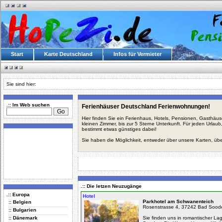
Start
Karte Deutschland
Infos für Vermieter
Sie sind hier:
.:: Im Web suchen
Ferienhäuser Deutschland Ferienwohnungen!
Hier finden Sie ein Ferienhaus, Hotels, Pensionen, Gasthäu
kleinen Zimmer, bis zur 5 Sterne Unterkunft. Für jeden Urla
bestimmt etwas günstiges dabei!
Sie haben die Möglichkeit, entweder über unsere Karten, üb
.:: Die letzen Neuzugänge
.:: Europa
Hotel
Parkhotel am Schwanenteich
:: Belgien
Rosenstrasse 4, 37242 Bad Soode
:: Bulgarien
:: Dänemark
Sie finden uns in romantischer L