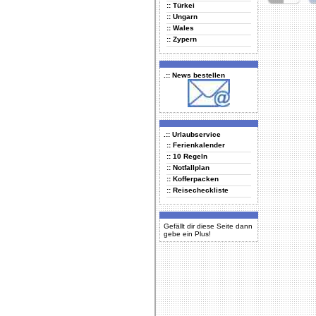
:: Türkei
Delicious
Di
:: Ungarn
:: Wales
:: Zypern
.:: News bestellen
.:: Urlaubservice
:: Ferienkalender
:: 10 Regeln
:: Notfallplan
:: Kofferpacken
:: Reisecheckliste
Gefällt dir diese Seite dann
gebe ein Plus!