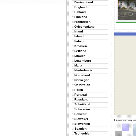
:: Deutschland
:: England
:: Estland
:: Finnland
:: Frankreich
:: Griechenland
:: Irland
:: Island
:: Italien
:: Kroatien
:: Lettland
:: Litauen
:: Luxemburg
:: Malta
:: Niederlande
:: Nordirland
:: Norwegen
:: Österreich
:: Polen
:: Portugal
:: Russland
:: Schottland
:: Schweden
:: Schweiz
:: Slowakei
Lesezeichen se
:: Slowenien
:: Spanien
:: Tschechien