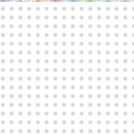
gg
Facebook
Furl
StudiVZ
StumbleUpon
Technorati
Twitter
Reddit