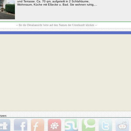
und Terrasse. Ca. 70 qm, aufgeteilt in 2 Schlafräume,
Wohnraum, Küche mit Eßecke u. Bad. Sie wohnen ruhig,...
-- für die Detailansicht bitte auf den Namen der Unterkunft klicken --
tzen: