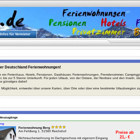
Infos für Vermieter
er Deutschland Ferienwohnungen!
ie ein Ferienhaus, Hotels, Pensionen, Gasthäuser, Ferienwohnungen, Fremdenzimmer, Campingplä
r, bis zur 5 Sterne Unterkunft. Für jeden Urlaub, von der Ostsee, der Nordsee und den Inseln, 
s günstiges dabei!
 Möglichkeit, entweder über unsere Karten, über Orte oder über eine bestimmte Urlaubsregion z
n Neuzugänge
ung
Ferienwohnung Berg
Am Fehlberg 1, 51580 Reichshof
Preise ab
21,- €
Nichtraucherwohnung im Dachgeschoss mit eigenem Eingang