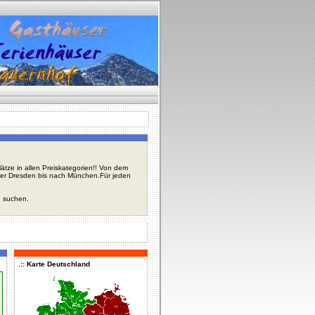
tze in allen Preiskategorien!! Von dem
über Dresden bis nach München.Für jeden
u suchen.
.:: Karte Deutschland