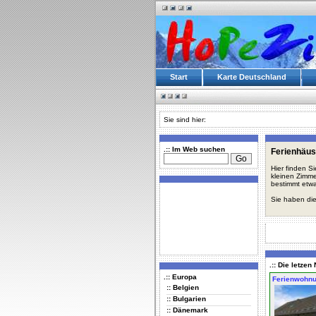
Start
Karte Deutschland
Sie sind hier:
.:: Im Web suchen
Ferienhäus
Hier finden S
kleinen Zimme
bestimmt etwa
Sie haben die
.:: Die letze
.:: Europa
Ferienwohn
:: Belgien
:: Bulgarien
:: Dänemark