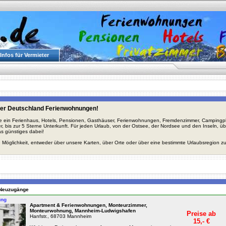
Infos für Vermieter
er Deutschland Ferienwohnungen!
ie ein Ferienhaus, Hotels, Pensionen, Gasthäuser, Ferienwohnungen, Fremdenzimmer, Campingplä
r, bis zur 5 Sterne Unterkunft. Für jeden Urlaub, von der Ostsee, der Nordsee und den Inseln, 
s günstiges dabei!
 Möglichkeit, entweder über unsere Karten, über Orte oder über eine bestimmte Urlaubsregion z
n Neuzugänge
ung
Apartment & Ferienwohnungen, Monteurzimmer,
Monteurwohnung, Mannheim-Ludwigshafen
Preise ab
Hanfstr., 68703 Mannheim
15,- €