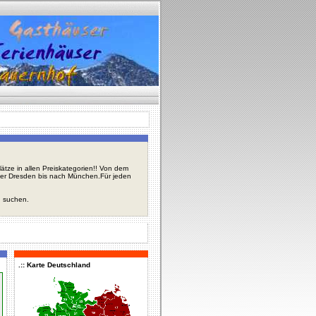
tze in allen Preiskategorien!! Von dem
über Dresden bis nach München.Für jeden
u suchen.
.:: Karte Deutschland