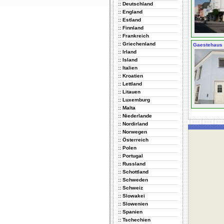
:: Deutschland
:: England
:: Estland
:: Finnland
:: Frankreich
:: Griechenland
Gaestehaus
:: Irland
:: Island
:: Italien
:: Kroatien
:: Lettland
:: Litauen
:: Luxemburg
:: Malta
:: Niederlande
:: Nordirland
:: Norwegen
:: Österreich
:: Polen
:: Portugal
:: Russland
:: Schottland
:: Schweden
:: Schweiz
:: Slowakei
:: Slowenien
:: Spanien
:: Tschechien