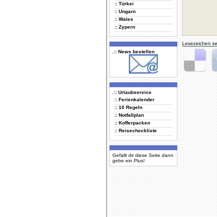
:: Türkei
:: Ungarn
:: Wales
:: Zypern
Lesezeichen se
.:: News bestellen
Delicious
Di
.:: Urlaubservice
:: Ferienkalender
:: 10 Regeln
:: Notfallplan
:: Kofferpacken
:: Reisecheckliste
Gefällt dir diese Seite dann
gebe ein Plus!