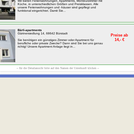
Wir bieten Ferienwohnungen, Apartments, Monteurzimmer mit
Küche, in unterschiedlichen Größen und Preisklassen. Alle
unsere Ferienwohnungen und -häuser sind gepflegt und
funktional eingerichtet. Damit Sie...
Bärli-apartments
Gärtnersiedlung 14, 68642 Bürstadt
Preise ab
14,- €
Sie benötigen ein günstiges Zimmer oder Apartment für
berufliche oder private Zwecke? Dann sind Sie bei uns genau
richtig! Unsere Apartment Anlage liegt in...
-- für die Detailansicht bitte auf den Namen der Unterkunft klicken --