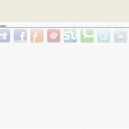
tzen:
gg
Facebook
Furl
StudiVZ
StumbleUpon
Technorati
Twitter
Reddit