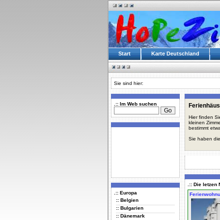
Start
Karte Deutschland
Sie sind hier:
.:: Im Web suchen
Ferienhäus
Hier finden S
kleinen Zimme
bestimmt etwa
Sie haben die
.:: Die letze
.:: Europa
Ferienwohn
:: Belgien
:: Bulgarien
:: Dänemark