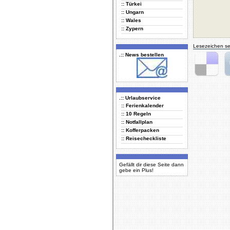
:: Türkei
:: Ungarn
:: Wales
:: Zypern
Lesezeichen se
.:: News bestellen
Delicious
Di
.:: Urlaubservice
:: Ferienkalender
:: 10 Regeln
:: Notfallplan
:: Kofferpacken
:: Reisecheckliste
Gefällt dir diese Seite dann
gebe ein Plus!