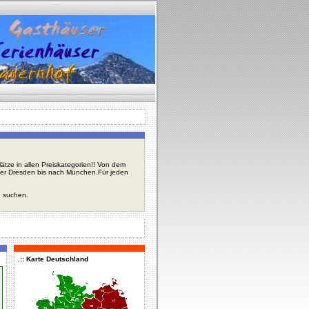
tze in allen Preiskategorien!! Von dem
über Dresden bis nach München.Für jeden
u suchen.
.:: Karte Deutschland