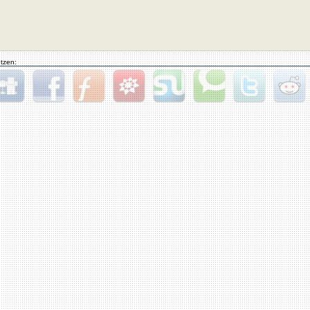
tzen:
gg
Facebook
Furl
StudiVZ
StumbleUpon
Technorati
Twitter
Reddit