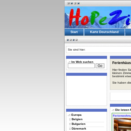
Start
Karte Deutschland
Sie sind hier:
.:: Im Web suchen
Ferienhäus
Hier finden S
kleinen Zimme
bestimmt etwa
Sie haben die
.:: Die letze
.:: Europa
Ferienwohn
:: Belgien
:: Bulgarien
:: Dänemark