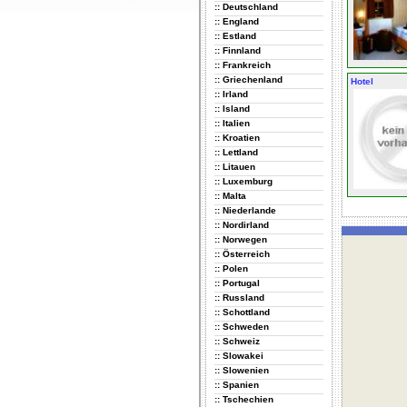
:: Deutschland
:: England
:: Estland
:: Finnland
:: Frankreich
:: Griechenland
Hotel
:: Irland
:: Island
:: Italien
:: Kroatien
:: Lettland
:: Litauen
:: Luxemburg
:: Malta
:: Niederlande
:: Nordirland
:: Norwegen
:: Österreich
:: Polen
:: Portugal
:: Russland
:: Schottland
:: Schweden
:: Schweiz
:: Slowakei
:: Slowenien
:: Spanien
:: Tschechien