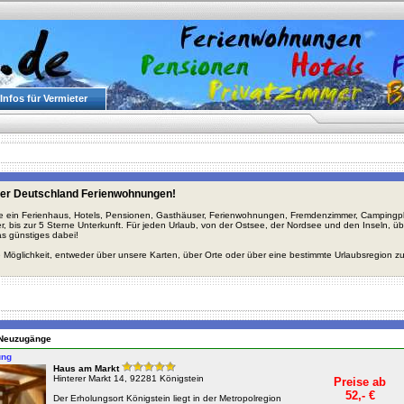
Infos für Vermieter
er Deutschland Ferienwohnungen!
ie ein Ferienhaus, Hotels, Pensionen, Gasthäuser, Ferienwohnungen, Fremdenzimmer, Campingplä
r, bis zur 5 Sterne Unterkunft. Für jeden Urlaub, von der Ostsee, der Nordsee und den Inseln, 
s günstiges dabei!
 Möglichkeit, entweder über unsere Karten, über Orte oder über eine bestimmte Urlaubsregion z
n Neuzugänge
ung
Haus am Markt
Hinterer Markt 14, 92281 Königstein
Preise ab
52,- €
Der Erholungsort Königstein liegt in der Metropolregion