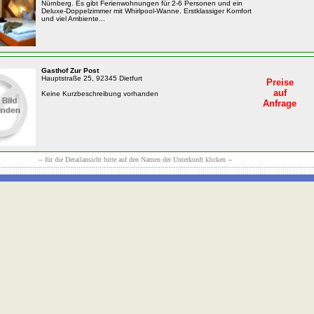
Nürnberg. Es gibt Ferienwohnungen für 2-6 Personen und ein
Deluxe-Doppelzimmer mit Whirlpool-Wanne. Erstklassiger Komfort
und viel Ambiente...
Gasthof Zur Post
Hauptstraße 25, 92345 Dietfurt
Preise
auf
Keine Kurzbeschreibung vorhanden
Anfrage
-- für die Detailansicht bitte auf den Namen der Unterkunft klicken --