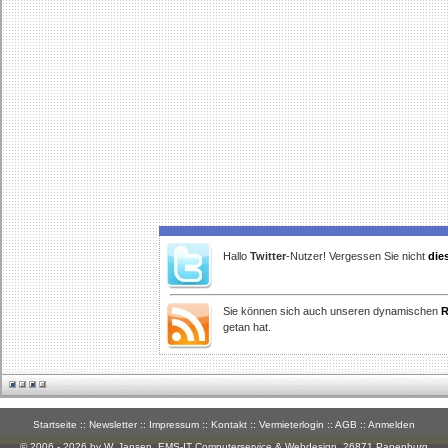
Hallo
Twitter
-Nutzer! Vergessen Sie nicht
die
Sie können sich auch unseren dynamischen
R
getan hat.
Startseite
::
Newsletter
::
Impressum
::
Kontakt
::
Vermieterlogin
::
AGB
::
Anmelden
© 2006 - 2026 by W. Jansen,
EMS-IT Computerservice & Webdesign
, 26871 Papenburg