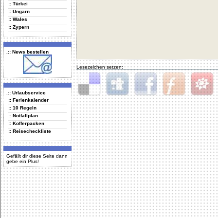
:: Türkei
:: Ungarn
:: Wales
:: Zypern
.:: News bestellen
Lesezeichen setzen:
.:: Urlaubservice
Delicious
Digg
Facebook
Furl
StudiVZ
:: Ferienkalender
:: 10 Regeln
:: Notfallplan
:: Kofferpacken
:: Reisecheckliste
Gefällt dir diese Seite dann
gebe ein Plus!