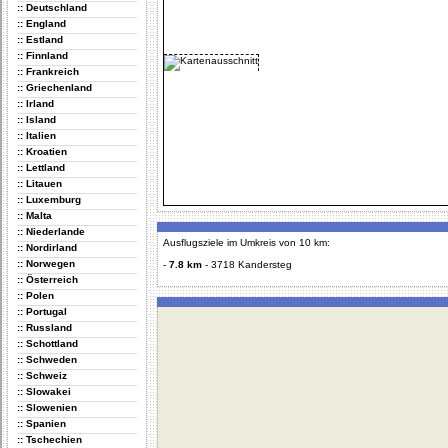
:: Deutschland
:: England
:: Estland
:: Finnland
:: Frankreich
:: Griechenland
:: Irland
:: Island
:: Italien
:: Kroatien
:: Lettland
:: Litauen
:: Luxemburg
:: Malta
:: Niederlande
Ausflugsziele im Umkreis von 10 km:
:: Nordirland
:: Norwegen
-
7.8 km
-
3718 Kandersteg
:: Österreich
:: Polen
:: Portugal
:: Russland
:: Schottland
:: Schweden
:: Schweiz
:: Slowakei
:: Slowenien
:: Spanien
:: Tschechien