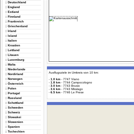
:: Deutschland
:: England
:: Estland
:: Finnland
:: Frankreich
:: Griechenland
:: Irland
:: Island
:: Italien
:: Kroatien
:: Lettland
:: Litauen
:: Luxemburg
:: Malta
:: Niederlande
Ausflugsziele im Umkreis von 10 km:
:: Nordirland
:: Norwegen
-
1.0 km
-
7747 Viano
-
1.8 km
-
7744 Campocologno
:: Österreich
-
3.0 km
-
7743 Brusio
:: Polen
-
3.6 km
-
7743 Miralago
-
6.5 km
-
7746 Le Prese
:: Portugal
:: Russland
:: Schottland
:: Schweden
:: Schweiz
:: Slowakei
:: Slowenien
:: Spanien
:: Tschechien