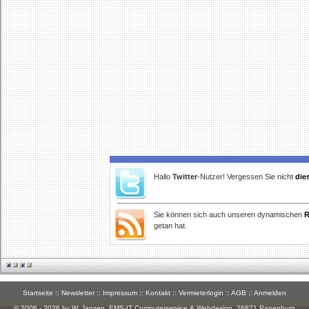
Hallo
Twitter
-Nutzer! Vergessen Sie nicht
die
Sie können sich auch unseren dynamischen
R
getan hat.
Startseite
::
Newsletter
::
Impressum
::
Kontakt
::
Vermieterlogin
::
AGB
::
Anmelden
© 2006 - 2026 by W. Jansen,
EMS-IT Computerservice & Webdesign
, 26871 Papenburg