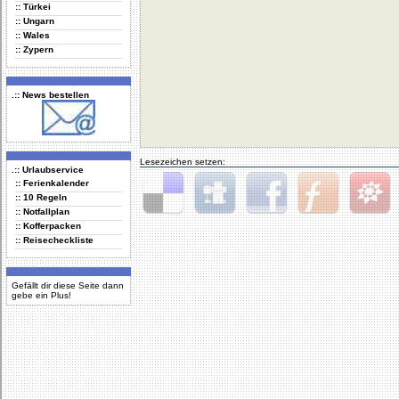
:: Türkei
:: Ungarn
:: Wales
:: Zypern
.:: News bestellen
Lesezeichen setzen:
.:: Urlaubservice
:: Ferienkalender
:: 10 Regeln
:: Notfallplan
Delicious
Digg
Facebook
Furl
StudiVZ
:: Kofferpacken
:: Reisecheckliste
Gefällt dir diese Seite dann
gebe ein Plus!