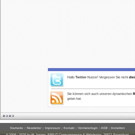
Hallo
Twitter
-Nutzer! Vergessen Sie nicht
die
Sie können sich auch unseren dynamischen
R
getan hat.
Startseite
::
Newsletter
::
Impressum
::
Kontakt
::
Vermieterlogin
::
AGB
::
Anmelden
© 2006 - 2026 by W. Jansen,
EMS-IT Computerservice & Webdesign
, 26871 Papenburg