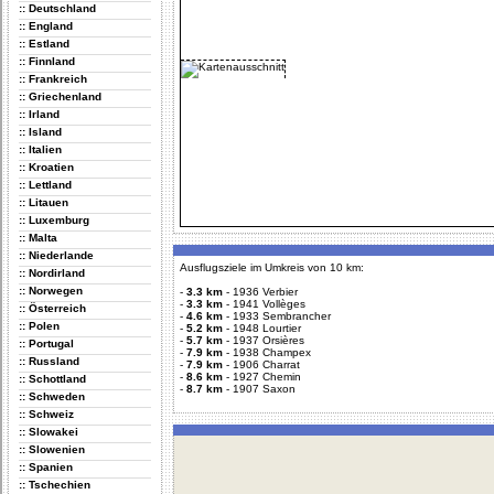
:: Deutschland
:: England
:: Estland
:: Finnland
:: Frankreich
:: Griechenland
:: Irland
:: Island
:: Italien
:: Kroatien
:: Lettland
:: Litauen
:: Luxemburg
:: Malta
:: Niederlande
Ausflugsziele im Umkreis von 10 km:
:: Nordirland
:: Norwegen
-
3.3 km
-
1936 Verbier
-
3.3 km
-
1941 Vollèges
:: Österreich
-
4.6 km
-
1933 Sembrancher
:: Polen
-
5.2 km
-
1948 Lourtier
-
5.7 km
-
1937 Orsières
:: Portugal
-
7.9 km
-
1938 Champex
:: Russland
-
7.9 km
-
1906 Charrat
-
8.6 km
-
1927 Chemin
:: Schottland
-
8.7 km
-
1907 Saxon
:: Schweden
:: Schweiz
:: Slowakei
:: Slowenien
:: Spanien
:: Tschechien