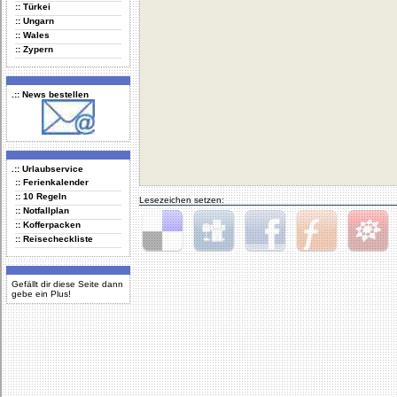
:: Türkei
:: Ungarn
:: Wales
:: Zypern
.:: News bestellen
.:: Urlaubservice
:: Ferienkalender
:: 10 Regeln
Lesezeichen setzen:
:: Notfallplan
:: Kofferpacken
:: Reisecheckliste
Delicious
Digg
Facebook
Furl
StudiVZ
Gefällt dir diese Seite dann
gebe ein Plus!