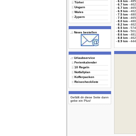
-
6.6 km
-
485
:: Türkei
-
6.7 km
-
462
:: Ungarn
-
6.7 km
-
465
-
6.9 km
-
462
:: Wales
-
7.5 km
-
480
:: Zypern
-
7.8 km
-
465
-
8.0 km
-
480
-
8.2 km
-
462
-
8.5 km
-
574
-
8.6 km
-
501
.:: News bestellen
-
8.6 km
-
481
-
8.8 km
-
462
-
8.9 km
-
444
.:: Urlaubservice
:: Ferienkalender
:: 10 Regeln
:: Notfallplan
:: Kofferpacken
:: Reisecheckliste
Gefällt dir diese Seite dann
gebe ein Plus!