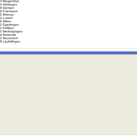
3 Murgenthal
4 Härkingen
8 Däniken
9 Fulenbach
5 Brittnau
4 Lostorf
6 Wikon
2 Egerkingen
2 Kölliken
3 Niedergösgen
4 Bottenwil
3 Neuendorf
8 Läufelfingen