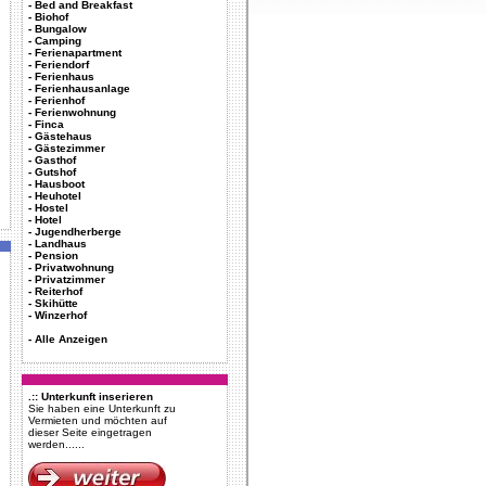
-
Bed and Breakfast
-
Biohof
-
Bungalow
-
Camping
-
Ferienapartment
-
Feriendorf
-
Ferienhaus
-
Ferienhausanlage
-
Ferienhof
-
Ferienwohnung
-
Finca
-
Gästehaus
-
Gästezimmer
-
Gasthof
-
Gutshof
-
Hausboot
-
Heuhotel
-
Hostel
-
Hotel
-
Jugendherberge
-
Landhaus
-
Pension
-
Privatwohnung
-
Privatzimmer
-
Reiterhof
-
Skihütte
-
Winzerhof
-
Alle Anzeigen
.:: Unterkunft inserieren
Sie haben eine Unterkunft zu
Vermieten und möchten auf
dieser Seite eingetragen
werden......