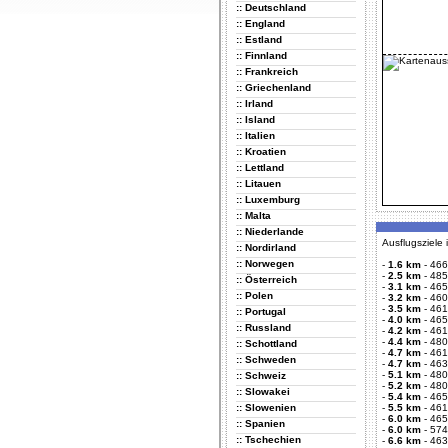
:: Deutschland
:: England
:: Estland
:: Finnland
:: Frankreich
:: Griechenland
:: Irland
:: Island
:: Italien
:: Kroatien
:: Lettland
:: Litauen
:: Luxemburg
:: Malta
:: Niederlande
Ausflugsziele
:: Nordirland
:: Norwegen
-
1.6 km
-
466
-
2.5 km
-
485
:: Österreich
-
3.1 km
-
465
:: Polen
-
3.2 km
-
460
-
3.5 km
-
461
:: Portugal
-
4.0 km
-
465
:: Russland
-
4.2 km
-
461
-
4.4 km
-
480
:: Schottland
-
4.7 km
-
461
:: Schweden
-
4.7 km
-
463
-
5.1 km
-
480
:: Schweiz
-
5.2 km
-
480
:: Slowakei
-
5.4 km
-
465
:: Slowenien
-
5.5 km
-
461
-
6.0 km
-
465
:: Spanien
-
6.0 km
-
574
:: Tschechien
-
6.6 km
-
463