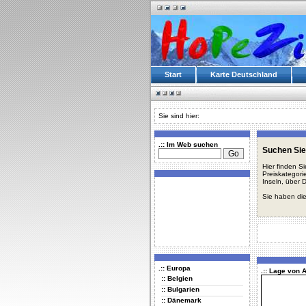
Start
Karte Deutschland
Sie sind hier:
.:: Im Web suchen
Suchen Sie
Hier finden S
Preiskategori
Inseln, über 
Sie haben die
.:: Europa
.:: Lage von 
:: Belgien
:: Bulgarien
:: Dänemark