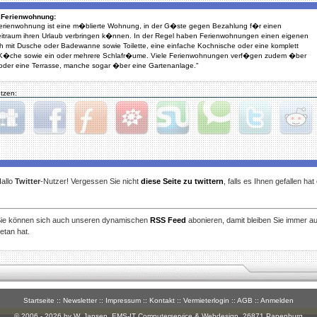
 - Ferienwohnung:
Ferienwohnung ist eine m�blierte Wohnung, in der G�ste gegen Bezahlung f�r einen
itraum ihren Urlaub verbringen k�nnen. In der Regel haben Ferienwohnungen einen eigenen
h mit Dusche oder Badewanne sowie Toilette, eine einfache Kochnische oder eine komplett
e K�che sowie ein oder mehrere Schlafr�ume. Viele Ferienwohnungen verf�gen zudem �ber
oder eine Terrasse, manche sogar �ber eine Gartenanlage."
tzen:
gg
Facebook
Furl
StudiVZ
StumbleUpon
Technorati
Twitter
Reddit
allo
Twitter
-Nutzer! Vergessen Sie nicht
diese Seite zu twittern
, falls es Ihnen gefallen ha
ie können sich auch unseren dynamischen
RSS Feed
abonieren, damit bleiben Sie immer a
etan hat.
Startseite
::
Newsletter
::
Impressum
::
Kontakt
::
Vermieterlogin
::
AGB
::
Anmelden
© 2006 - 2026 by W. Jansen,
EMS-IT Computerservice & Webdesign
, 26871 Papenburg