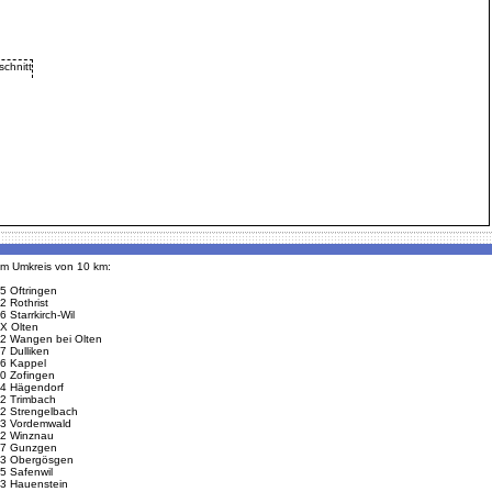
 im Umkreis von 10 km:
5 Oftringen
2 Rothrist
6 Starrkirch-Wil
X Olten
2 Wangen bei Olten
7 Dulliken
6 Kappel
0 Zofingen
4 Hägendorf
2 Trimbach
2 Strengelbach
3 Vordemwald
2 Winznau
7 Gunzgen
3 Obergösgen
5 Safenwil
3 Hauenstein