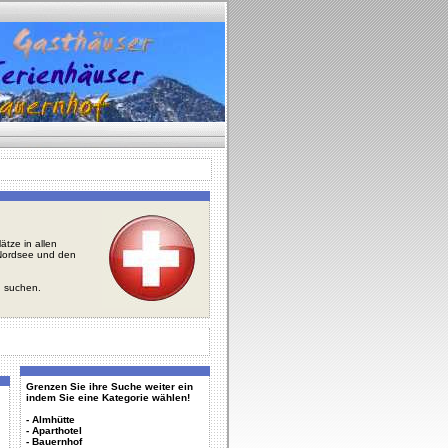
tze in allen
r Nordsee und den
u suchen.
Grenzen Sie ihre Suche weiter ein
indem Sie eine Kategorie wählen!
-
Almhütte
-
Aparthotel
-
Bauernhof