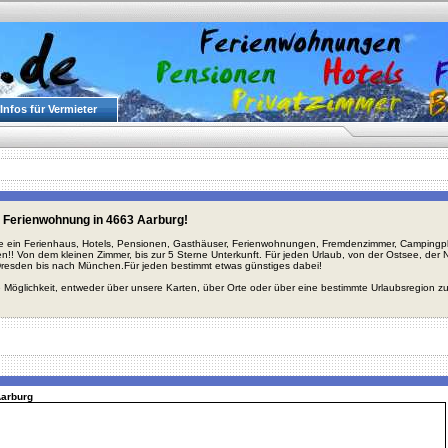
Infos für Vermieter
 Ferienwohnung in 4663 Aarburg!
ie ein Ferienhaus, Hotels, Pensionen, Gasthäuser, Ferienwohnungen, Fremdenzimmer, Campingplä
en!! Von dem kleinen Zimmer, bis zur 5 Sterne Unterkunft. Für jeden Urlaub, von der Ostsee, de
Dresden bis nach München.Für jeden bestimmt etwas günstiges dabei!
 Möglichkeit, entweder über unsere Karten, über Orte oder über eine bestimmte Urlaubsregion z
Aarburg