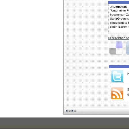
.:: Definition
"Unter einer 
bestimmten Ze
Sanit�rbereic
eingerichtet
einen Balkon 
Lesezeichen se
Delicious
Di
H
S
g