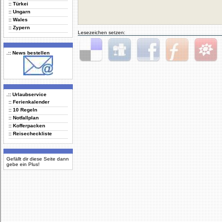
:: Türkei
:: Ungarn
:: Wales
:: Zypern
Lesezeichen setzen:
.:: News bestellen
Delicious
Digg
Facebook
Furl
StudiVZ
.:: Urlaubservice
:: Ferienkalender
:: 10 Regeln
:: Notfallplan
:: Kofferpacken
:: Reisecheckliste
Gefällt dir diese Seite dann
gebe ein Plus!