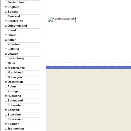
:: Deutschland
:: England
:: Estland
:: Finnland
:: Frankreich
:: Griechenland
:: Irland
:: Island
:: Italien
:: Kroatien
:: Lettland
:: Litauen
:: Luxemburg
:: Malta
:: Niederlande
:: Nordirland
:: Norwegen
:: Österreich
:: Polen
:: Portugal
:: Russland
:: Schottland
:: Schweden
:: Schweiz
:: Slowakei
:: Slowenien
:: Spanien
:: Tschechien