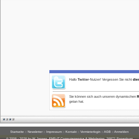
Hallo
Twitter
-Nutzer! Vergessen Sie nicht
die
Sie können sich auch unseren dynamischen
R
getan hat.
Startseite
::
Newsletter
::
Impressum
::
Kontakt
::
Vermieterlogin
::
AGB
::
Anmelden
© 2006 - 2026 by W. Jansen,
EMS-IT Computerservice & Webdesign
, 26871 Papenburg