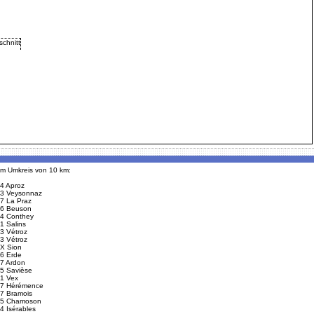
 im Umkreis von 10 km:
4 Aproz
3 Veysonnaz
7 La Praz
6 Beuson
4 Conthey
1 Salins
3 Vétroz
3 Vétroz
X Sion
6 Erde
7 Ardon
5 Savièse
1 Vex
7 Hérémence
7 Bramois
5 Chamoson
4 Isérables