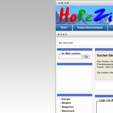
Start
Karte Deutschland
Sie sind hier:
.:: Im Web suchen
Suchen Sie
Hier finden S
Preiskategori
Inseln, über 
Sie haben die
.:: Europa
.:: Lage von 
:: Belgien
:: Bulgarien
:: Dänemark