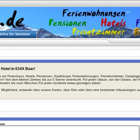
Infos für Vermieter
 Hotel in 634X Baar!
ie ein Ferienhaus, Hotels, Pensionen, Gasthäuser, Ferienwohnungen, Fremdenzimmer, Campingplä
en!! Von dem kleinen Zimmer, bis zur 5 Sterne Unterkunft. Für jeden Urlaub, von der Ostsee, de
Dresden bis nach München.Für jeden bestimmt etwas günstiges dabei!
 Möglichkeit, entweder über unsere Karten, über Orte oder über eine bestimmte Urlaubsregion z
Baar