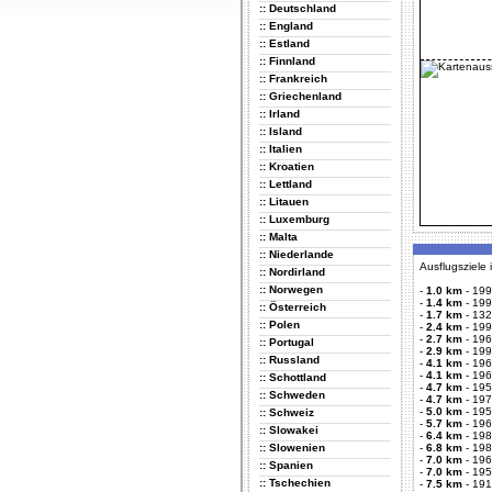
:: Deutschland
:: England
:: Estland
:: Finnland
:: Frankreich
:: Griechenland
:: Irland
:: Island
:: Italien
:: Kroatien
:: Lettland
:: Litauen
:: Luxemburg
:: Malta
:: Niederlande
Ausflugsziele
:: Nordirland
:: Norwegen
-
1.0 km
-
199
-
1.4 km
-
199
:: Österreich
-
1.7 km
-
132
:: Polen
-
2.4 km
-
199
-
2.7 km
-
196
:: Portugal
-
2.9 km
-
199
:: Russland
-
4.1 km
-
196
-
4.1 km
-
196
:: Schottland
-
4.7 km
-
195
:: Schweden
-
4.7 km
-
197
-
5.0 km
-
195
:: Schweiz
-
5.7 km
-
196
:: Slowakei
-
6.4 km
-
198
:: Slowenien
-
6.8 km
-
198
-
7.0 km
-
196
:: Spanien
-
7.0 km
-
195
:: Tschechien
-
7.5 km
-
191