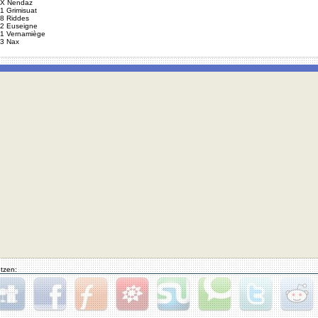
X Nendaz
1 Grimisuat
8 Riddes
2 Euseigne
1 Vernamiège
3 Nax
tzen:
gg
Facebook
Furl
StudiVZ
StumbleUpon
Technorati
Twitter
Reddit