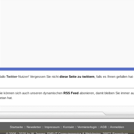
allo
Twitter
-Nutzer! Vergessen Sie nicht
diese Seite zu twittern
, falls es Ihnen gefallen ha
ie können sich auch unseren dynamischen
RSS Feed
abonieren, damit bleiben Sie immer a
etan hat.
Startseite
::
Newsletter
::
Impressum
::
Kontakt
::
Vermieterlogin
::
AGB
::
Anmelden
© 2006 - 2026 by W. Jansen,
EMS-IT Computerservice & Webdesign
, 26871 Papenburg