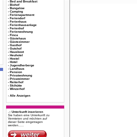
-
Bed and Breakfast
-
Biohof
-
Bungalow
-
Camping
-
Ferienapartment
-
Feriendorf
-
Ferienhaus
-
Ferienhausanlage
-
Ferienhof
-
Ferienwohnung
-
Finca
-
Gästehaus
-
Gästezimmer
-
Gasthof
-
Gutshof
-
Hausboot
-
Heuhotel
-
Hostel
-
Hotel
-
Jugendherberge
-
Landhaus
-
Pension
-
Privatwohnung
-
Privatzimmer
-
Reiterhof
-
Skihütte
-
Winzerhof
-
Alle Anzeigen
.:: Unterkunft inserieren
Sie haben eine Unterkunft zu
Vermieten und möchten auf
dieser Seite eingetragen
werden......