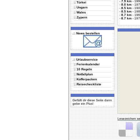
-
7.9 km
-
199
:: Türkei
-
8.0 km
-
197
:: Ungarn
-
8.5 km
-
190
-
8.5 km
-
198
:: Wales
-
8.7 km
-
196
:: Zypern
-
8.7 km
-
197
.:: News bestellen
.:: Urlaubservice
:: Ferienkalender
:: 10 Regeln
:: Notfallplan
:: Kofferpacken
:: Reisecheckliste
Gefällt dir diese Seite dann
gebe ein Plus!
Lesezeichen se
Delicious
Di