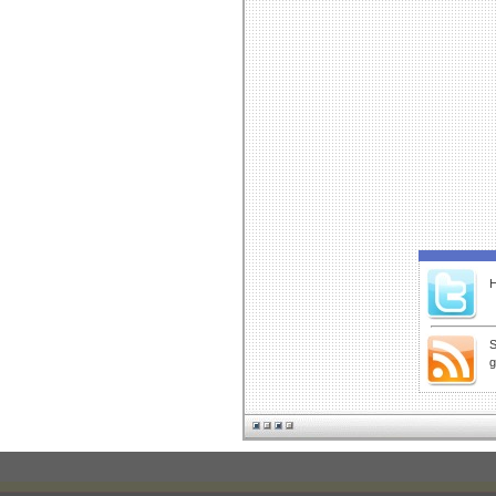
H
S
g