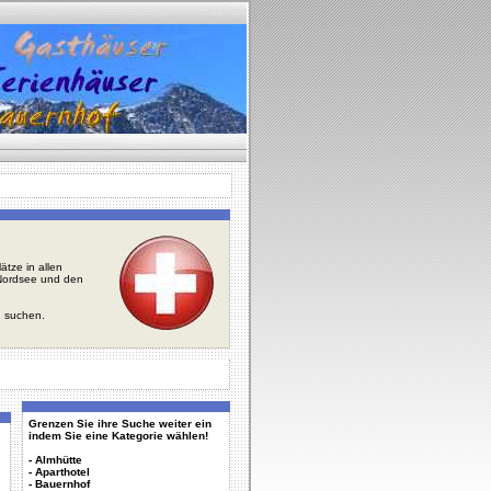
tze in allen
r Nordsee und den
u suchen.
Grenzen Sie ihre Suche weiter ein
indem Sie eine Kategorie wählen!
-
Almhütte
-
Aparthotel
-
Bauernhof