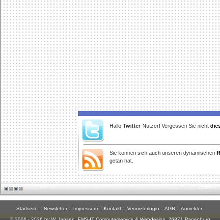
Hallo
Twitter
-Nutzer! Vergessen Sie nicht
die
Sie können sich auch unseren dynamischen
R
getan hat.
Startseite
::
Newsletter
::
Impressum
::
Kontakt
::
Vermieterlogin
::
AGB
::
Anmelden
© 2006 - 2026 by W. Jansen,
EMS-IT Computerservice & Webdesign
, 26871 Papenburg