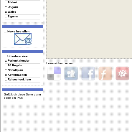
:: Türkei
:: Ungarn
:: Wales
:: Zypern
.:: News bestellen
.:: Urlaubservice
:: Ferienkalender
Lesezeichen setzen:
:: 10 Regeln
:: Notfallplan
:: Kofferpacken
:: Reisecheckliste
Delicious
Digg
Facebook
Furl
StudiVZ
Gefällt dir diese Seite dann
gebe ein Plus!