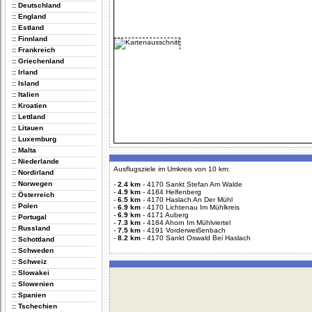
:: Deutschland
:: England
:: Estland
:: Finnland
:: Frankreich
:: Griechenland
:: Irland
:: Island
:: Italien
:: Kroatien
:: Lettland
:: Litauen
:: Luxemburg
:: Malta
:: Niederlande
Ausflugsziele im Umkreis von 10 km:
:: Nordirland
:: Norwegen
-
2.4 km
-
4170 Sankt Stefan Am Walde
-
4.9 km
-
4184 Helfenberg
:: Österreich
-
6.5 km
-
4170 Haslach An Der Mühl
:: Polen
-
6.9 km
-
4170 Lichtenau Im Mühlkreis
-
6.9 km
-
4171 Auberg
:: Portugal
-
7.3 km
-
4184 Ahorn Im Mühlviertel
:: Russland
-
7.5 km
-
4191 Vorderweißenbach
-
8.2 km
-
4170 Sankt Oswald Bei Haslach
:: Schottland
:: Schweden
:: Schweiz
:: Slowakei
:: Slowenien
:: Spanien
:: Tschechien