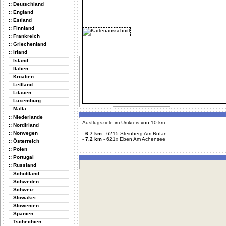
:: Deutschland
:: England
:: Estland
:: Finnland
:: Frankreich
:: Griechenland
:: Irland
:: Island
:: Italien
:: Kroatien
:: Lettland
:: Litauen
:: Luxemburg
:: Malta
:: Niederlande
Ausflugsziele im Umkreis von 10 km:
:: Nordirland
:: Norwegen
-
6.7 km
-
6215 Steinberg Am Rofan
-
7.2 km
-
621x Eben Am Achensee
:: Österreich
:: Polen
:: Portugal
:: Russland
:: Schottland
:: Schweden
:: Schweiz
:: Slowakei
:: Slowenien
:: Spanien
:: Tschechien