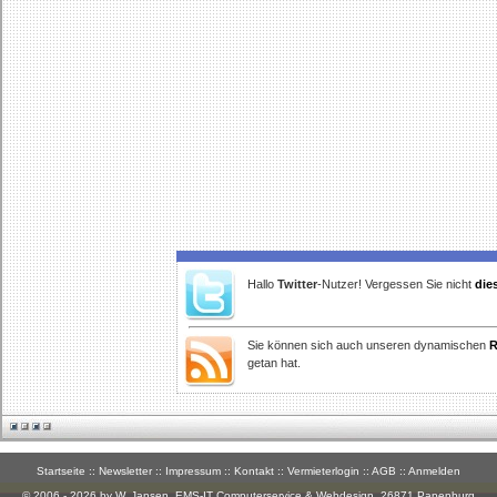
Hallo
Twitter
-Nutzer! Vergessen Sie nicht
die
Sie können sich auch unseren dynamischen
R
getan hat.
Startseite
::
Newsletter
::
Impressum
::
Kontakt
::
Vermieterlogin
::
AGB
::
Anmelden
© 2006 - 2026 by W. Jansen,
EMS-IT Computerservice & Webdesign
, 26871 Papenburg