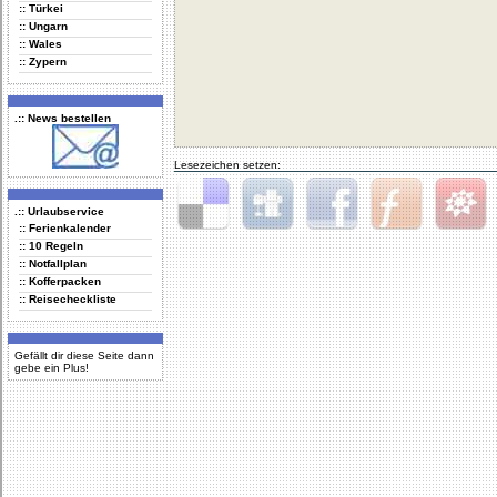
:: Türkei
:: Ungarn
:: Wales
:: Zypern
.:: News bestellen
Lesezeichen setzen:
.:: Urlaubservice
:: Ferienkalender
Delicious
Digg
Facebook
Furl
StudiVZ
:: 10 Regeln
:: Notfallplan
:: Kofferpacken
:: Reisecheckliste
Gefällt dir diese Seite dann
gebe ein Plus!