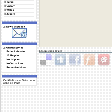
:: Türkei
:: Ungarn
:: Wales
:: Zypern
.:: News bestellen
.:: Urlaubservice
Lesezeichen setzen:
:: Ferienkalender
:: 10 Regeln
:: Notfallplan
:: Kofferpacken
Delicious
Digg
Facebook
Furl
StudiVZ
:: Reisecheckliste
Gefällt dir diese Seite dann
gebe ein Plus!