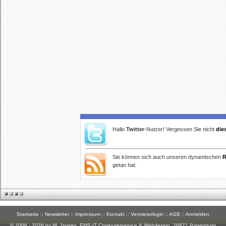
Hallo
Twitter
-Nutzer! Vergessen Sie nicht
die
Sie können sich auch unseren dynamischen
R
getan hat.
Startseite
::
Newsletter
::
Impressum
::
Kontakt
::
Vermieterlogin
::
AGB
::
Anmelden
© 2006 - 2026 by W. Jansen,
EMS-IT Computerservice & Webdesign
, 26871 Papenburg