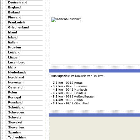
:: Deutschland
:: England
:: Estland
:: Finnland
:: Frankreich
:: Griechenland
:: Irland
:: Island
:: Italien
:: Kroatien
:: Lettland
:: Litauen
:: Luxemburg
:: Malta
:: Niederlande
Ausflugsziele im Umkreis von 10 km:
:: Nordirland
:: Norwegen
-
2.7 km
-
9912 Anras
-
3.2 km
-
9920 Strassen
:: Österreich
-
4.3 km
-
9941 Kartitsch
:: Polen
-
6.7 km
-
9920 Heinfels
-
8.2 km
-
9931 Außervillgraten
:: Portugal
-
8.4 km
-
9920 Sillian
:: Russland
-
8.7 km
-
9942 Obertilliach
:: Schottland
:: Schweden
:: Schweiz
:: Slowakei
:: Slowenien
:: Spanien
:: Tschechien