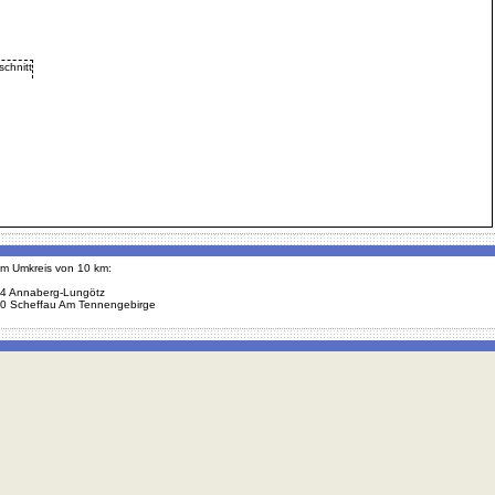
 im Umkreis von 10 km:
4 Annaberg-Lungötz
0 Scheffau Am Tennengebirge