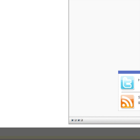
H
S
g