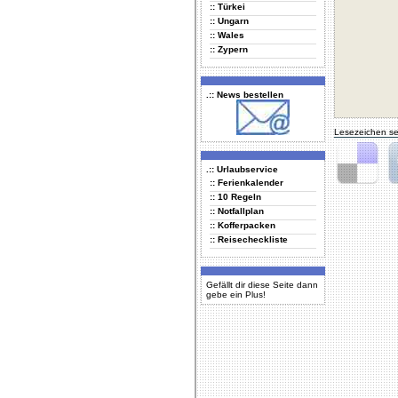
:: Türkei
:: Ungarn
:: Wales
:: Zypern
.:: News bestellen
Lesezeichen se
.:: Urlaubservice
:: Ferienkalender
Delicious
Di
:: 10 Regeln
:: Notfallplan
:: Kofferpacken
:: Reisecheckliste
Gefällt dir diese Seite dann
gebe ein Plus!