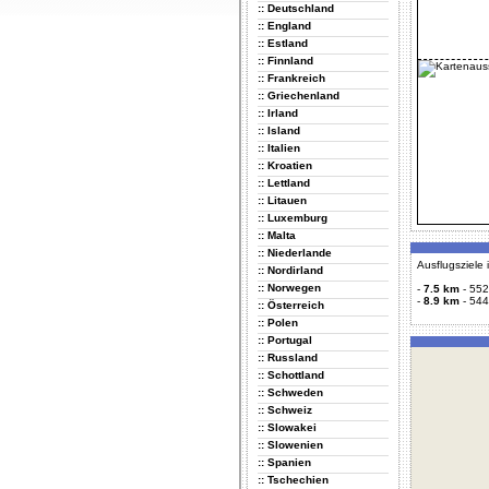
:: Deutschland
:: England
:: Estland
:: Finnland
:: Frankreich
:: Griechenland
:: Irland
:: Island
:: Italien
:: Kroatien
:: Lettland
:: Litauen
:: Luxemburg
:: Malta
:: Niederlande
Ausflugsziele
:: Nordirland
:: Norwegen
-
7.5 km
-
552
-
8.9 km
-
544
:: Österreich
:: Polen
:: Portugal
:: Russland
:: Schottland
:: Schweden
:: Schweiz
:: Slowakei
:: Slowenien
:: Spanien
:: Tschechien