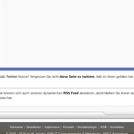
allo
Twitter
-Nutzer! Vergessen Sie nicht
diese Seite zu twittern
, falls es Ihnen gefallen ha
ie können sich auch unseren dynamischen
RSS Feed
abonieren, damit bleiben Sie immer a
etan hat.
Startseite
::
Newsletter
::
Impressum
::
Kontakt
::
Vermieterlogin
::
AGB
::
Anmelden
© 2006 - 2026 by W. Jansen,
EMS-IT Computerservice & Webdesign
, 26871 Papenburg