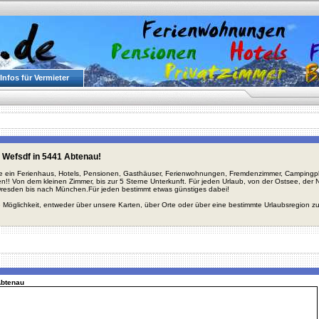
Infos für Vermieter
 Wefsdf in 5441 Abtenau!
ie ein Ferienhaus, Hotels, Pensionen, Gasthäuser, Ferienwohnungen, Fremdenzimmer, Campingplä
en!! Von dem kleinen Zimmer, bis zur 5 Sterne Unterkunft. Für jeden Urlaub, von der Ostsee, de
Dresden bis nach München.Für jeden bestimmt etwas günstiges dabei!
 Möglichkeit, entweder über unsere Karten, über Orte oder über eine bestimmte Urlaubsregion z
Abtenau