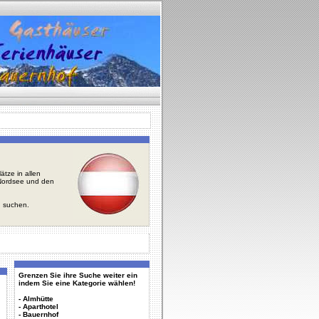
tze in allen
r Nordsee und den
u suchen.
Grenzen Sie ihre Suche weiter ein
indem Sie eine Kategorie wählen!
-
Almhütte
-
Aparthotel
-
Bauernhof