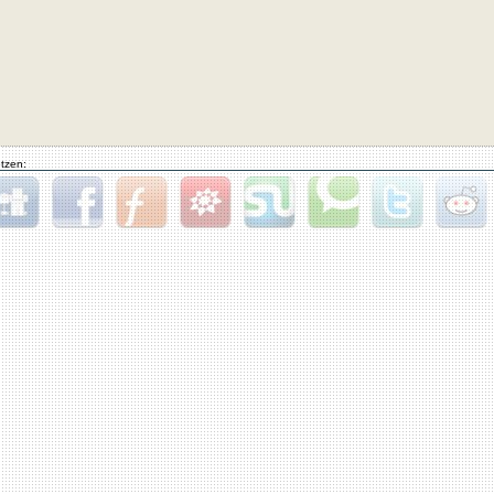
tzen:
gg
Facebook
Furl
StudiVZ
StumbleUpon
Technorati
Twitter
Reddit