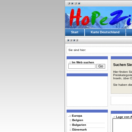
Start
Karte Deutschland
Sie sind hier:
.:: Im Web suchen
Suchen Sie
Hier finden S
Preiskategori
Inseln, über 
Sie haben die
.:: Europa
.:: Lage von 
:: Belgien
:: Bulgarien
:: Dänemark