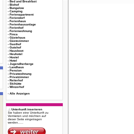
-
Bed and Breakfast
-
Biohof
-
Bungalow
-
Camping
-
Ferienapartment
-
Feriendorf
-
Ferienhaus
-
Ferienhausanlage
-
Ferienhof
-
Ferienwohnung
-
Finca
-
Gästehaus
-
Gästezimmer
-
Gasthof
-
Gutshof
-
Hausboot
-
Heuhotel
-
Hostel
-
Hotel
-
Jugendherberge
-
Landhaus
-
Pension
-
Privatwohnung
-
Privatzimmer
-
Reiterhof
-
Skihütte
-
Winzerhof
-
Alle Anzeigen
.:: Unterkunft inserieren
Sie haben eine Unterkunft zu
Vermieten und möchten auf
dieser Seite eingetragen
werden......