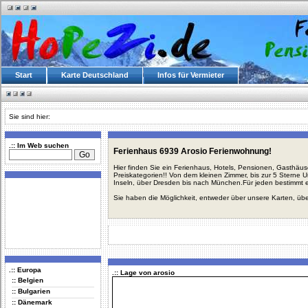
Start
Karte Deutschland
Infos für Vermieter
Sie sind hier:
.:: Im Web suchen
Ferienhaus 6939 Arosio Ferienwohnung!
Hier finden Sie ein Ferienhaus, Hotels, Pensionen, Gasthäu
Preiskategorien!! Von dem kleinen Zimmer, bis zur 5 Sterne 
Inseln, über Dresden bis nach München.Für jeden bestimmt 
Sie haben die Möglichkeit, entweder über unsere Karten, üb
.:: Europa
.:: Lage von arosio
:: Belgien
:: Bulgarien
:: Dänemark