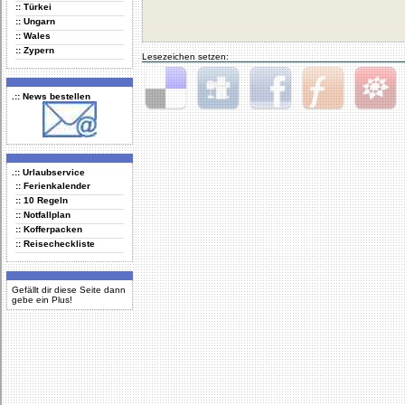
:: Türkei
:: Ungarn
:: Wales
:: Zypern
Lesezeichen setzen:
.:: News bestellen
Delicious
Digg
Facebook
Furl
StudiVZ
.:: Urlaubservice
:: Ferienkalender
:: 10 Regeln
:: Notfallplan
:: Kofferpacken
:: Reisecheckliste
Gefällt dir diese Seite dann
gebe ein Plus!