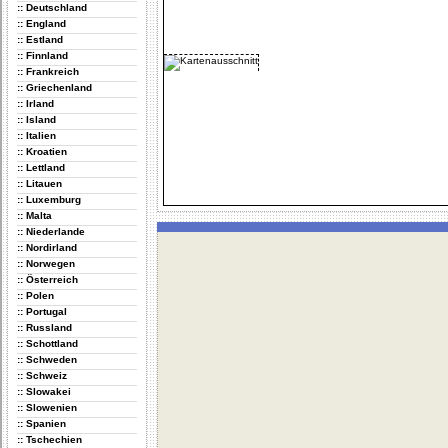
:: Deutschland
:: England
:: Estland
:: Finnland
:: Frankreich
:: Griechenland
:: Irland
:: Island
:: Italien
:: Kroatien
:: Lettland
:: Litauen
:: Luxemburg
:: Malta
:: Niederlande
:: Nordirland
:: Norwegen
:: Österreich
:: Polen
:: Portugal
:: Russland
:: Schottland
:: Schweden
:: Schweiz
:: Slowakei
:: Slowenien
:: Spanien
:: Tschechien