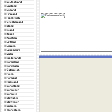
:: Deutschland
:: England
:: Estland
:: Finnland
:: Frankreich
:: Griechenland
:: Irland
:: Island
:: Italien
:: Kroatien
:: Lettland
:: Litauen
:: Luxemburg
:: Malta
:: Niederlande
:: Nordirland
:: Norwegen
:: Österreich
:: Polen
:: Portugal
:: Russland
:: Schottland
:: Schweden
:: Schweiz
:: Slowakei
:: Slowenien
:: Spanien
:: Tschechien