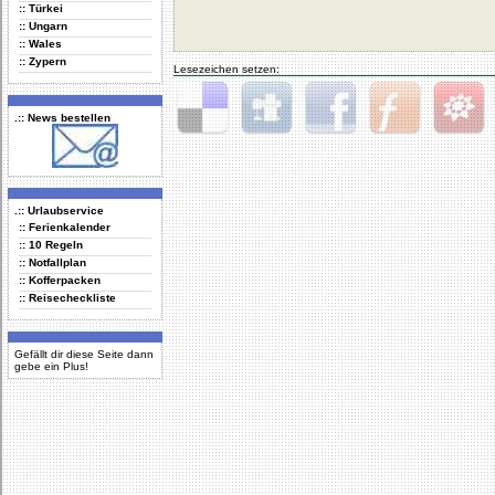
:: Türkei
:: Ungarn
:: Wales
:: Zypern
Lesezeichen setzen:
.:: News bestellen
Delicious
Digg
Facebook
Furl
StudiVZ
.:: Urlaubservice
:: Ferienkalender
:: 10 Regeln
:: Notfallplan
:: Kofferpacken
:: Reisecheckliste
Gefällt dir diese Seite dann
gebe ein Plus!