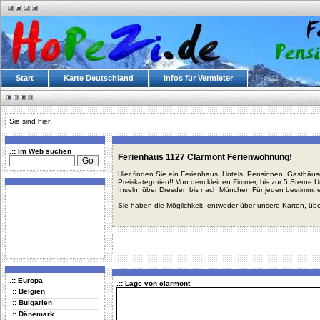
Start
Karte Deutschland
Infos für Vermieter
Sie sind hier:
.:: Im Web suchen
Ferienhaus 1127 Clarmont Ferienwohnung!
Hier finden Sie ein Ferienhaus, Hotels, Pensionen, Gasthäu
Preiskategorien!! Von dem kleinen Zimmer, bis zur 5 Sterne 
Inseln, über Dresden bis nach München.Für jeden bestimmt 
Sie haben die Möglichkeit, entweder über unsere Karten, üb
.:: Europa
.:: Lage von clarmont
:: Belgien
:: Bulgarien
:: Dänemark