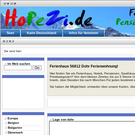
Start
Karte Deutschland
Infos für Vermieter
Sie sind hier:
.:: Im Web suchen
Ferienhaus 56812 Dohr Ferienwohnung!
Hier finden Sie ein Ferienhaus, Hotels, Pensionen, Gasthäu
Preiskategorien!! Von dem kleinen Zimmer, bis zur 5 Sterne 
Inseln, über Dresden bis nach München.Für jeden bestimmt 
Sie haben die Möglichkeit, entweder über unsere Karten, üb
.:: Europa
.:: Lage von dohr
:: Belgien
:: Bulgarien
:: Dänemark