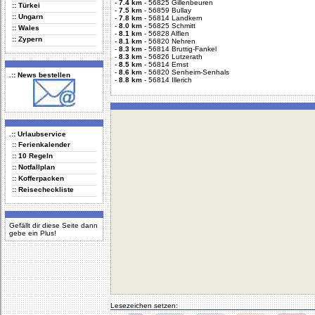
-
7.4 km
-
56825 Gillenbeuren
:: Türkei
-
7.5 km
-
56859 Bullay
:: Ungarn
-
7.8 km
-
56814 Landkern
-
8.0 km
-
56825 Schmitt
:: Wales
-
8.1 km
-
56828 Alflen
:: Zypern
-
8.1 km
-
56820 Nehren
-
8.3 km
-
56814 Bruttig-Fankel
-
8.3 km
-
56826 Lutzerath
-
8.5 km
-
56814 Ernst
-
8.6 km
-
56820 Senheim-Senhals
.:: News bestellen
-
8.8 km
-
56814 Illerich
.:: Urlaubservice
:: Ferienkalender
:: 10 Regeln
:: Notfallplan
:: Kofferpacken
:: Reisecheckliste
Gefällt dir diese Seite dann
gebe ein Plus!
Lesezeichen setzen: