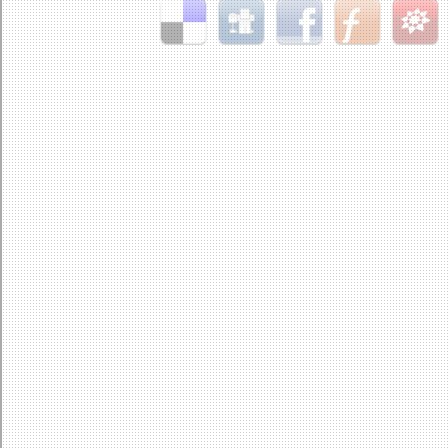
Delicious
Digg
Facebook
Furl
StudiVZ