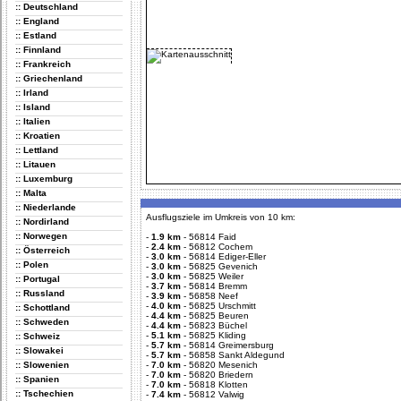
:: Deutschland
:: England
:: Estland
:: Finnland
:: Frankreich
:: Griechenland
:: Irland
:: Island
:: Italien
:: Kroatien
:: Lettland
:: Litauen
:: Luxemburg
:: Malta
:: Niederlande
Ausflugsziele im Umkreis von 10 km:
:: Nordirland
:: Norwegen
-
1.9 km
-
56814 Faid
-
2.4 km
-
56812 Cochem
:: Österreich
-
3.0 km
-
56814 Ediger-Eller
:: Polen
-
3.0 km
-
56825 Gevenich
-
3.0 km
-
56825 Weiler
:: Portugal
-
3.7 km
-
56814 Bremm
:: Russland
-
3.9 km
-
56858 Neef
-
4.0 km
-
56825 Urschmitt
:: Schottland
-
4.4 km
-
56825 Beuren
:: Schweden
-
4.4 km
-
56823 Büchel
-
5.1 km
-
56825 Kliding
:: Schweiz
-
5.7 km
-
56814 Greimersburg
:: Slowakei
-
5.7 km
-
56858 Sankt Aldegund
:: Slowenien
-
7.0 km
-
56820 Mesenich
-
7.0 km
-
56820 Briedern
:: Spanien
-
7.0 km
-
56818 Klotten
:: Tschechien
-
7.4 km
-
56812 Valwig