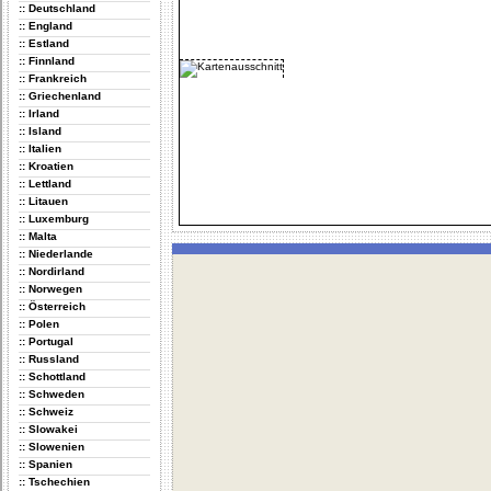
:: Deutschland
:: England
:: Estland
:: Finnland
:: Frankreich
:: Griechenland
:: Irland
:: Island
:: Italien
:: Kroatien
:: Lettland
:: Litauen
:: Luxemburg
:: Malta
:: Niederlande
:: Nordirland
:: Norwegen
:: Österreich
:: Polen
:: Portugal
:: Russland
:: Schottland
:: Schweden
:: Schweiz
:: Slowakei
:: Slowenien
:: Spanien
:: Tschechien