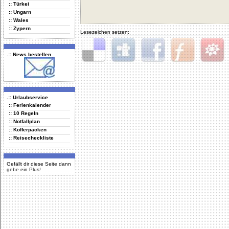
:: Türkei
:: Ungarn
:: Wales
:: Zypern
Lesezeichen setzen:
.:: News bestellen
Delicious
Digg
Facebook
Furl
StudiVZ
.:: Urlaubservice
:: Ferienkalender
:: 10 Regeln
:: Notfallplan
:: Kofferpacken
:: Reisecheckliste
Gefällt dir diese Seite dann
gebe ein Plus!