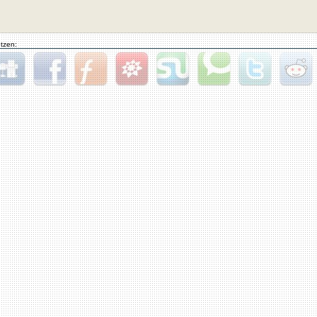
tzen:
gg
Facebook
Furl
StudiVZ
StumbleUpon
Technorati
Twitter
Reddit