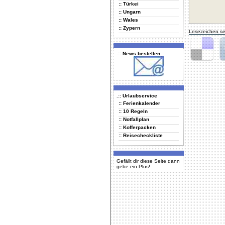
:: Türkei
:: Ungarn
:: Wales
:: Zypern
Lesezeichen se
.:: News bestellen
Delicious
Di
.:: Urlaubservice
:: Ferienkalender
:: 10 Regeln
:: Notfallplan
:: Kofferpacken
:: Reisecheckliste
Gefällt dir diese Seite dann
gebe ein Plus!