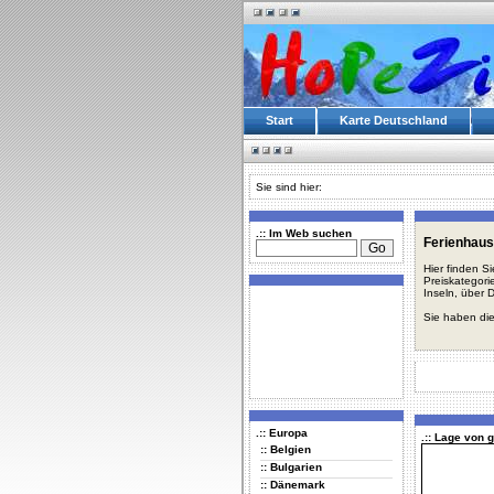
Start
Karte Deutschland
Sie sind hier:
.:: Im Web suchen
Ferienhaus
Hier finden S
Preiskategori
Inseln, über 
Sie haben die
.:: Europa
.:: Lage von 
:: Belgien
:: Bulgarien
:: Dänemark