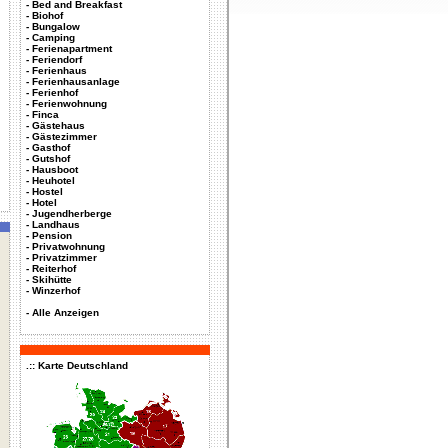
-
Bed and Breakfast
-
Biohof
-
Bungalow
-
Camping
-
Ferienapartment
-
Feriendorf
-
Ferienhaus
-
Ferienhausanlage
-
Ferienhof
-
Ferienwohnung
-
Finca
-
Gästehaus
-
Gästezimmer
-
Gasthof
-
Gutshof
-
Hausboot
-
Heuhotel
-
Hostel
-
Hotel
-
Jugendherberge
-
Landhaus
-
Pension
-
Privatwohnung
-
Privatzimmer
-
Reiterhof
-
Skihütte
-
Winzerhof
-
Alle Anzeigen
.:: Karte Deutschland