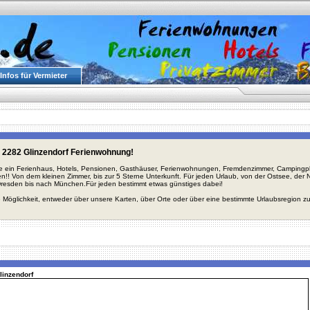
Infos für Vermieter
 2282 Glinzendorf Ferienwohnung!
ie ein Ferienhaus, Hotels, Pensionen, Gasthäuser, Ferienwohnungen, Fremdenzimmer, Campingplä
en!! Von dem kleinen Zimmer, bis zur 5 Sterne Unterkunft. Für jeden Urlaub, von der Ostsee, de
Dresden bis nach München.Für jeden bestimmt etwas günstiges dabei!
 Möglichkeit, entweder über unsere Karten, über Orte oder über eine bestimmte Urlaubsregion z
glinzendorf