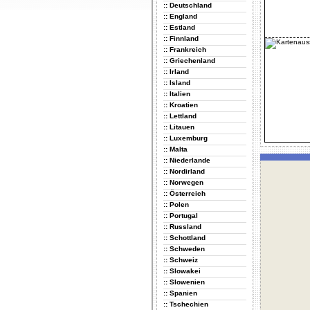
:: Deutschland
:: England
:: Estland
:: Finnland
:: Frankreich
:: Griechenland
:: Irland
:: Island
:: Italien
:: Kroatien
:: Lettland
:: Litauen
:: Luxemburg
:: Malta
:: Niederlande
:: Nordirland
:: Norwegen
:: Österreich
:: Polen
:: Portugal
:: Russland
:: Schottland
:: Schweden
:: Schweiz
:: Slowakei
:: Slowenien
:: Spanien
:: Tschechien