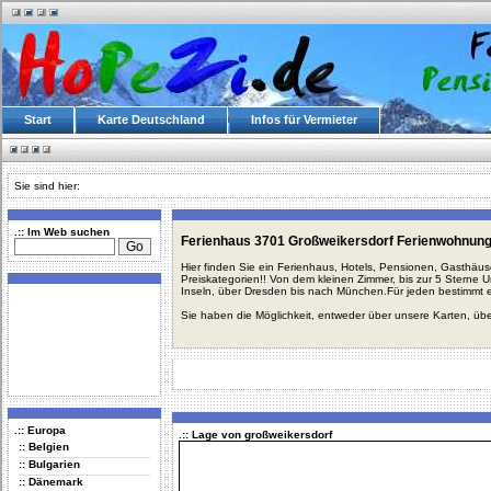
Start
Karte Deutschland
Infos für Vermieter
Sie sind hier:
.:: Im Web suchen
Ferienhaus 3701 Großweikersdorf Ferienwohnung
Hier finden Sie ein Ferienhaus, Hotels, Pensionen, Gasthäu
Preiskategorien!! Von dem kleinen Zimmer, bis zur 5 Sterne 
Inseln, über Dresden bis nach München.Für jeden bestimmt 
Sie haben die Möglichkeit, entweder über unsere Karten, üb
.:: Europa
.:: Lage von großweikersdorf
:: Belgien
:: Bulgarien
:: Dänemark