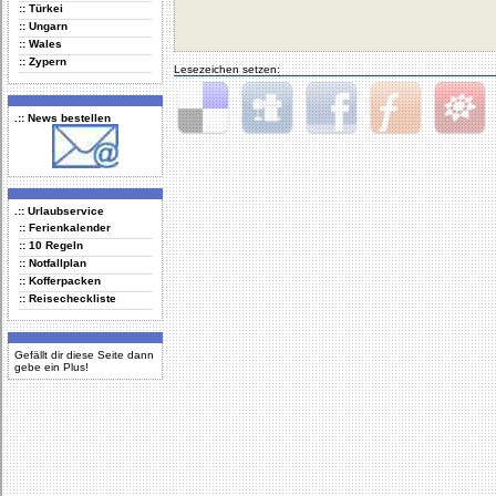
:: Türkei
:: Ungarn
:: Wales
:: Zypern
Lesezeichen setzen:
.:: News bestellen
Delicious
Digg
Facebook
Furl
StudiVZ
.:: Urlaubservice
:: Ferienkalender
:: 10 Regeln
:: Notfallplan
:: Kofferpacken
:: Reisecheckliste
Gefällt dir diese Seite dann
gebe ein Plus!