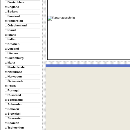
:: Deutschland
:: England
:: Estland
:: Finnland
:: Frankreich
:: Griechenland
:: Irland
:: Island
:: Italien
:: Kroatien
:: Lettland
:: Litauen
:: Luxemburg
:: Malta
:: Niederlande
:: Nordirland
:: Norwegen
:: Österreich
:: Polen
:: Portugal
:: Russland
:: Schottland
:: Schweden
:: Schweiz
:: Slowakei
:: Slowenien
:: Spanien
:: Tschechien