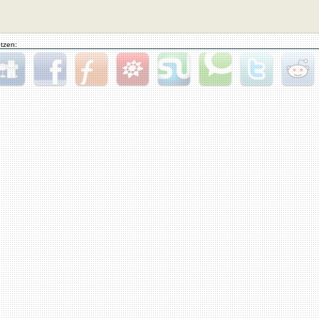
tzen:
gg
Facebook
Furl
StudiVZ
StumbleUpon
Technorati
Twitter
Reddit