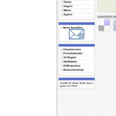
:: Türkei
:: Ungarn
:: Wales
:: Zypern
Lesezeichen se
.:: News bestellen
Delicious
Di
.:: Urlaubservice
:: Ferienkalender
:: 10 Regeln
:: Notfallplan
:: Kofferpacken
:: Reisecheckliste
Gefällt dir diese Seite dann
gebe ein Plus!