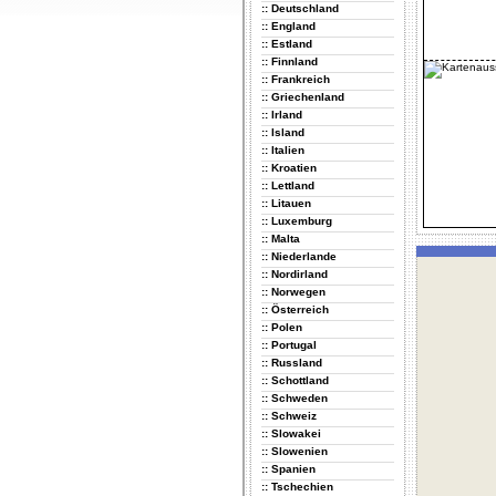
:: Deutschland
:: England
:: Estland
:: Finnland
:: Frankreich
:: Griechenland
:: Irland
:: Island
:: Italien
:: Kroatien
:: Lettland
:: Litauen
:: Luxemburg
:: Malta
:: Niederlande
:: Nordirland
:: Norwegen
:: Österreich
:: Polen
:: Portugal
:: Russland
:: Schottland
:: Schweden
:: Schweiz
:: Slowakei
:: Slowenien
:: Spanien
:: Tschechien