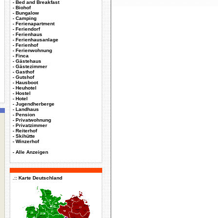
-
Bed and Breakfast
-
Biohof
-
Bungalow
-
Camping
-
Ferienapartment
-
Feriendorf
-
Ferienhaus
-
Ferienhausanlage
-
Ferienhof
-
Ferienwohnung
-
Finca
-
Gästehaus
-
Gästezimmer
-
Gasthof
-
Gutshof
-
Hausboot
-
Heuhotel
-
Hostel
-
Hotel
-
Jugendherberge
-
Landhaus
-
Pension
-
Privatwohnung
-
Privatzimmer
-
Reiterhof
-
Skihütte
-
Winzerhof
-
Alle Anzeigen
.:: Karte Deutschland