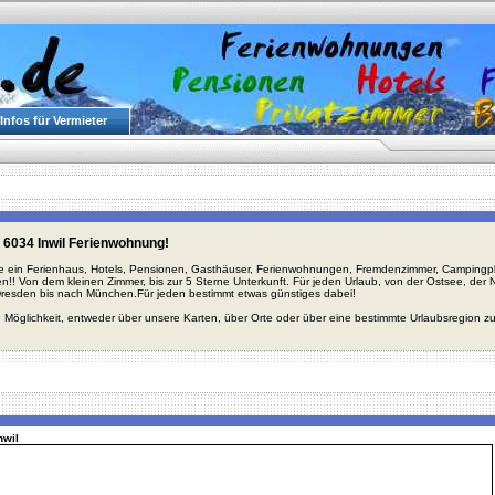
Infos für Vermieter
 6034 Inwil Ferienwohnung!
ie ein Ferienhaus, Hotels, Pensionen, Gasthäuser, Ferienwohnungen, Fremdenzimmer, Campingplä
en!! Von dem kleinen Zimmer, bis zur 5 Sterne Unterkunft. Für jeden Urlaub, von der Ostsee, de
Dresden bis nach München.Für jeden bestimmt etwas günstiges dabei!
 Möglichkeit, entweder über unsere Karten, über Orte oder über eine bestimmte Urlaubsregion z
nwil