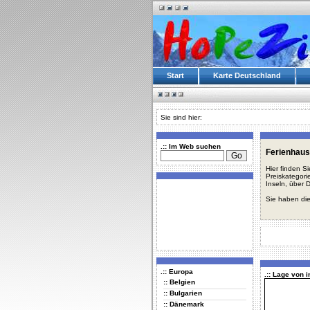
Start
Karte Deutschland
Sie sind hier:
.:: Im Web suchen
Ferienhaus
Hier finden S
Preiskategori
Inseln, über 
Sie haben die
.:: Europa
.:: Lage von i
:: Belgien
:: Bulgarien
:: Dänemark