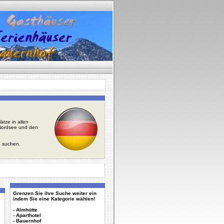
tze in allen
r Nordsee und den
u suchen.
Grenzen Sie ihre Suche weiter ein
indem Sie eine Kategorie wählen!
-
Almhütte
-
Aparthotel
-
Bauernhof