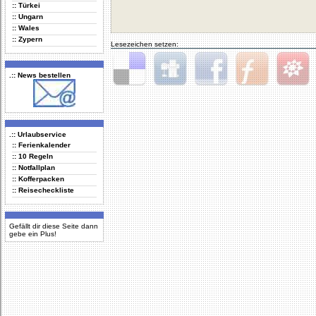
:: Türkei
:: Ungarn
:: Wales
:: Zypern
Lesezeichen setzen:
.:: News bestellen
Delicious
Digg
Facebook
Furl
StudiVZ
.:: Urlaubservice
:: Ferienkalender
:: 10 Regeln
:: Notfallplan
:: Kofferpacken
:: Reisecheckliste
Gefällt dir diese Seite dann
gebe ein Plus!