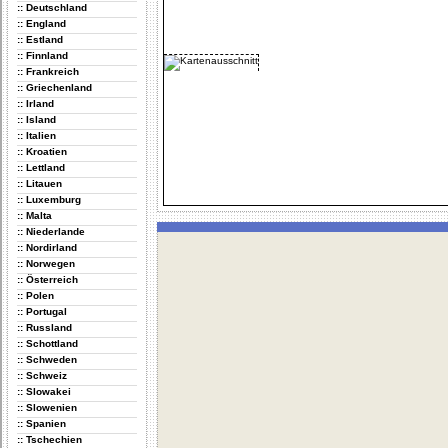
:: Deutschland
:: England
:: Estland
:: Finnland
:: Frankreich
:: Griechenland
:: Irland
:: Island
:: Italien
:: Kroatien
:: Lettland
:: Litauen
:: Luxemburg
:: Malta
:: Niederlande
:: Nordirland
:: Norwegen
:: Österreich
:: Polen
:: Portugal
:: Russland
:: Schottland
:: Schweden
:: Schweiz
:: Slowakei
:: Slowenien
:: Spanien
:: Tschechien