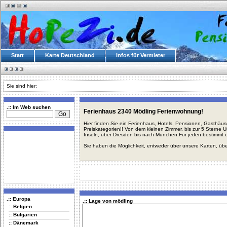
Start
Karte Deutschland
Infos für Vermieter
Sie sind hier:
.:: Im Web suchen
Ferienhaus 2340 Mödling Ferienwohnung!
Hier finden Sie ein Ferienhaus, Hotels, Pensionen, Gasthäu
Preiskategorien!! Von dem kleinen Zimmer, bis zur 5 Sterne 
Inseln, über Dresden bis nach München.Für jeden bestimmt 
Sie haben die Möglichkeit, entweder über unsere Karten, üb
.:: Europa
.:: Lage von mödling
:: Belgien
:: Bulgarien
:: Dänemark