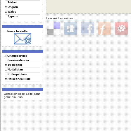
:: Türkei
:: Ungarn
:: Wales
:: Zypern
Lesezeichen setzen:
.:: News bestellen
Delicious
Digg
Facebook
Furl
StudiVZ
.:: Urlaubservice
:: Ferienkalender
:: 10 Regeln
:: Notfallplan
:: Kofferpacken
:: Reisecheckliste
Gefällt dir diese Seite dann
gebe ein Plus!