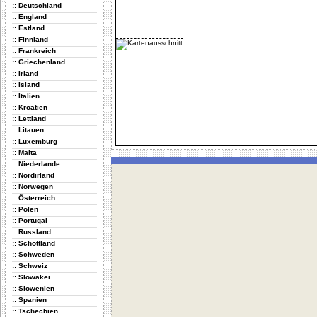
:: Deutschland
:: England
:: Estland
:: Finnland
:: Frankreich
:: Griechenland
:: Irland
:: Island
:: Italien
:: Kroatien
:: Lettland
:: Litauen
:: Luxemburg
:: Malta
:: Niederlande
:: Nordirland
:: Norwegen
:: Österreich
:: Polen
:: Portugal
:: Russland
:: Schottland
:: Schweden
:: Schweiz
:: Slowakei
:: Slowenien
:: Spanien
:: Tschechien