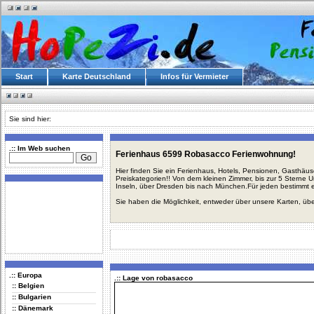
Start
Karte Deutschland
Infos für Vermieter
Sie sind hier:
.:: Im Web suchen
Ferienhaus 6599 Robasacco Ferienwohnung!
Hier finden Sie ein Ferienhaus, Hotels, Pensionen, Gasthäu
Preiskategorien!! Von dem kleinen Zimmer, bis zur 5 Sterne 
Inseln, über Dresden bis nach München.Für jeden bestimmt 
Sie haben die Möglichkeit, entweder über unsere Karten, üb
.:: Europa
.:: Lage von robasacco
:: Belgien
:: Bulgarien
:: Dänemark