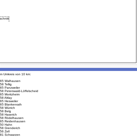
 im Umkreis von 10 km:
65 Walhausen
58 Tellig
65 Panzweiler
58 Peterswald-Löffelscheid
65 Moritzheim
58 Altlay
65 Hesweiler
65 Blankenrath
58 Würrich
58 Belg
58 Haserich
58 Rödelhausen
65 Reidenhausen
50 Hahn
58 Grenderich
56 Zell
81 Schwarzen