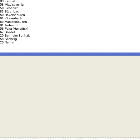
83 Kappel
58 Mittelstrimmig
58 Liesenich
83 Bärenbach
50 Raversbeuren
81 Kludenbach
69 Mastershausen
81 Todenroth
58 Forst (Hunsrück)
67 Briedel
20 Senheim-Senhals
58 Sosberg
20 Nehren