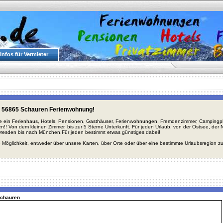
Infos für Vermieter
 56865 Schauren Ferienwohnung!
ie ein Ferienhaus, Hotels, Pensionen, Gasthäuser, Ferienwohnungen, Fremdenzimmer, Campingplä
en!! Von dem kleinen Zimmer, bis zur 5 Sterne Unterkunft. Für jeden Urlaub, von der Ostsee, de
Dresden bis nach München.Für jeden bestimmt etwas günstiges dabei!
 Möglichkeit, entweder über unsere Karten, über Orte oder über eine bestimmte Urlaubsregion z
schauren