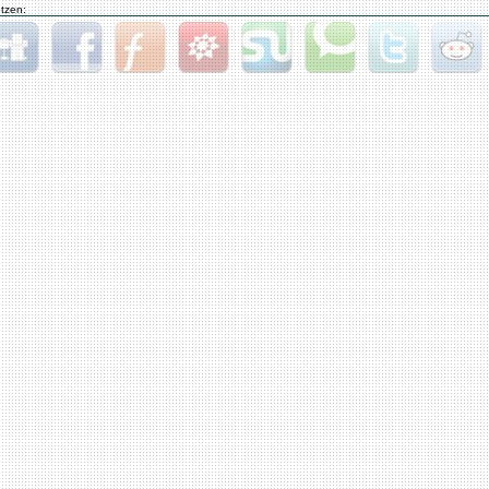
tzen:
gg
Facebook
Furl
StudiVZ
StumbleUpon
Technorati
Twitter
Reddit