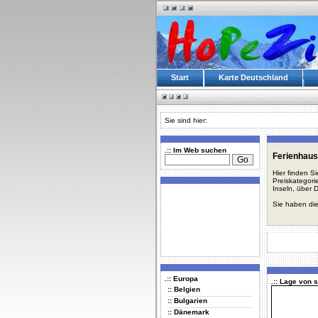
Start
Karte Deutschland
Sie sind hier:
.:: Im Web suchen
Ferienhaus
Hier finden S
Preiskategori
Inseln, über 
Sie haben die
.:: Europa
.:: Lage von 
:: Belgien
:: Bulgarien
:: Dänemark