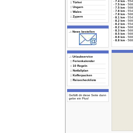
-
7.4 km
-
554
:: Türkei
-
7.5 km
-
568
:: Ungarn
-
7.5 km
-
568
-
7.8 km
-
554
:: Wales
-
7.8 km
-
568
:: Zypern
-
8.1 km
-
554
-
8.2 km
-
568
-
8.2 km
-
554
-
8.2 km
-
568
-
8.3 km
-
568
.:: News bestellen
-
8.5 km
-
568
-
8.8 km
-
568
-
8.8 km
-
568
.:: Urlaubservice
:: Ferienkalender
:: 10 Regeln
:: Notfallplan
:: Kofferpacken
:: Reisecheckliste
Gefällt dir diese Seite dann
gebe ein Plus!