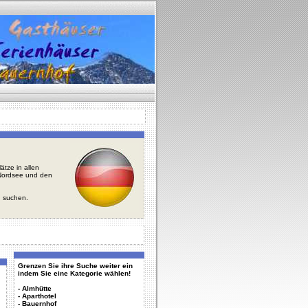
tze in allen
r Nordsee und den
u suchen.
Grenzen Sie ihre Suche weiter ein
indem Sie eine Kategorie wählen!
-
Almhütte
-
Aparthotel
-
Bauernhof