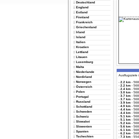
:: Deutschland
:: England
:: Estland
:: Finnland
:: Frankreich
:: Griechenland
:: Irland
:: Island
:: Italien
:: Kroatien
:: Lettland
:: Litauen
:: Luxemburg
:: Malta
:: Niederlande
Ausflugsziele
:: Nordirland
:: Norwegen
-
2.2 km
-
568
-
2.2 km
-
568
:: Österreich
-
2.4 km
-
568
:: Polen
-
3.0 km
-
568
-
3.7 km
-
568
:: Portugal
-
3.7 km
-
568
:: Russland
-
3.9 km
-
568
-
4.0 km
-
568
:: Schottland
-
4.4 km
-
568
:: Schweden
-
4.4 km
-
568
-
5.1 km
-
568
:: Schweiz
-
5.1 km
-
568
:: Slowakei
-
5.2 km
-
568
:: Slowenien
-
5.6 km
-
568
-
6.1 km
-
568
:: Spanien
-
6.2 km
-
568
:: Tschechien
-
7.3 km
-
554