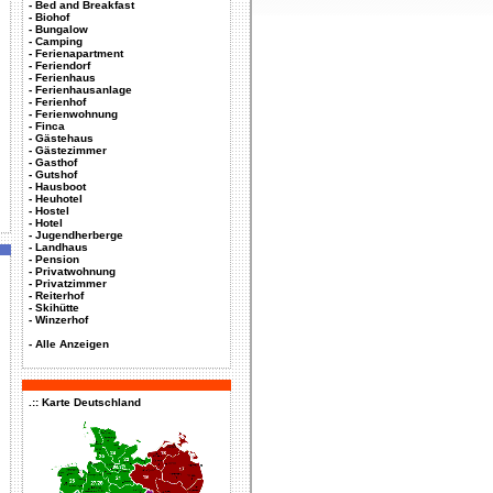
-
Bed and Breakfast
-
Biohof
-
Bungalow
-
Camping
-
Ferienapartment
-
Feriendorf
-
Ferienhaus
-
Ferienhausanlage
-
Ferienhof
-
Ferienwohnung
-
Finca
-
Gästehaus
-
Gästezimmer
-
Gasthof
-
Gutshof
-
Hausboot
-
Heuhotel
-
Hostel
-
Hotel
-
Jugendherberge
-
Landhaus
-
Pension
-
Privatwohnung
-
Privatzimmer
-
Reiterhof
-
Skihütte
-
Winzerhof
-
Alle Anzeigen
.:: Karte Deutschland