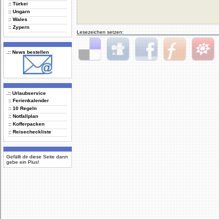
:: Türkei
:: Ungarn
:: Wales
:: Zypern
Lesezeichen setzen:
.:: News bestellen
Delicious
Digg
Facebook
Furl
StudiVZ
.:: Urlaubservice
:: Ferienkalender
:: 10 Regeln
:: Notfallplan
:: Kofferpacken
:: Reisecheckliste
Gefällt dir diese Seite dann
gebe ein Plus!