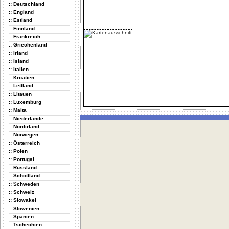
:: Deutschland
:: England
:: Estland
:: Finnland
:: Frankreich
:: Griechenland
:: Irland
:: Island
:: Italien
:: Kroatien
:: Lettland
:: Litauen
:: Luxemburg
:: Malta
:: Niederlande
:: Nordirland
:: Norwegen
:: Österreich
:: Polen
:: Portugal
:: Russland
:: Schottland
:: Schweden
:: Schweiz
:: Slowakei
:: Slowenien
:: Spanien
:: Tschechien