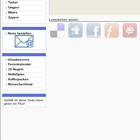
:: Türkei
:: Ungarn
:: Wales
:: Zypern
Lesezeichen setzen:
.:: News bestellen
Delicious
Digg
Facebook
Furl
StudiVZ
.:: Urlaubservice
:: Ferienkalender
:: 10 Regeln
:: Notfallplan
:: Kofferpacken
:: Reisecheckliste
Gefällt dir diese Seite dann
gebe ein Plus!