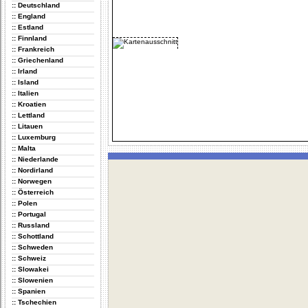
:: Deutschland
:: England
:: Estland
:: Finnland
:: Frankreich
:: Griechenland
:: Irland
:: Island
:: Italien
:: Kroatien
:: Lettland
:: Litauen
:: Luxemburg
:: Malta
:: Niederlande
:: Nordirland
:: Norwegen
:: Österreich
:: Polen
:: Portugal
:: Russland
:: Schottland
:: Schweden
:: Schweiz
:: Slowakei
:: Slowenien
:: Spanien
:: Tschechien