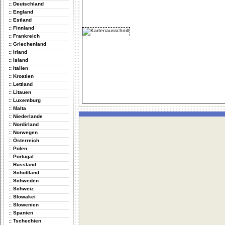
:: Deutschland
:: England
:: Estland
:: Finnland
:: Frankreich
:: Griechenland
:: Irland
:: Island
:: Italien
:: Kroatien
:: Lettland
:: Litauen
:: Luxemburg
:: Malta
:: Niederlande
:: Nordirland
:: Norwegen
:: Österreich
:: Polen
:: Portugal
:: Russland
:: Schottland
:: Schweden
:: Schweiz
:: Slowakei
:: Slowenien
:: Spanien
:: Tschechien