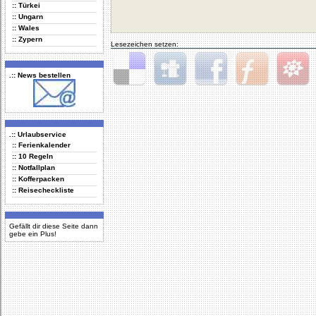
:: Türkei
:: Ungarn
:: Wales
:: Zypern
Lesezeichen setzen:
.:: News bestellen
Delicious
Digg
Facebook
Furl
StudiVZ
.:: Urlaubservice
:: Ferienkalender
:: 10 Regeln
:: Notfallplan
:: Kofferpacken
:: Reisecheckliste
Gefällt dir diese Seite dann
gebe ein Plus!