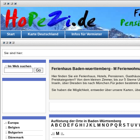
Start
Karte Deutschland
Infos für Vermieter
Sie sind hier:
.:: Im Web suchen
Ferienhaus Baden-wuerttemberg - M Ferienwohn
Hier finden Sie ein Ferienhaus, Hotels, Pensionen, Gasthäu
Preiskategorien!! Von dem kleinen Zimmer, bis zur 5 Sterne 
Inseln, über Dresden bis nach München.Für jeden bestimmt 
Sie haben die Möglichkeit, entweder über unsere Karten, üb
Auflistung der Orte in Baden-Württemberg
.:: Europa
A
B
C
D
E
F
G
H
I
J
K
L
M
N
O
P
Q
R
S
T
U
V
:: Belgien
:: Bulgarien
.:: M ::.
:: Dänemark