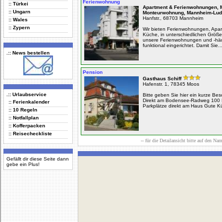
Ferienwohnung
:: Türkei
Apartment & Ferienwohnungen, 
:: Ungarn
Monteurwohnung, Mannheim-Lud
Hanfstr., 68703 Mannheim
:: Wales
:: Zypern
Wir bieten Ferienwohnungen, Apar
Küche, in unterschiedlichen Größe
unsere Ferienwohnungen und -häu
funktional eingerichtet. Damit Sie..
.:: News bestellen
Pension
Gasthaus Schiff
Hafenstr. 1, 78345 Moos
.:: Urlaubservice
Bitte geben Sie hier ein kurze Bes
Direkt am Bodensee-Radweg 100
:: Ferienkalender
Parkplätze direkt am Haus Gute Kü
:: 10 Regeln
:: Notfallplan
:: Kofferpacken
:: Reisecheckliste
-- für die Detailansicht bitte auf den Na
Gefällt dir diese Seite dann
gebe ein Plus!