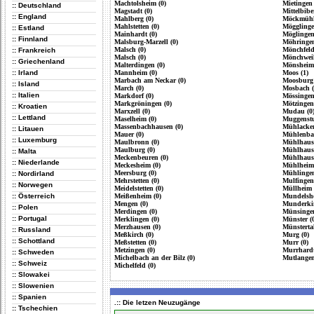
Machtolsheim (0)
Mietingen 
:: Deutschland
Magstadt (0)
Mittelbibe
:: England
Mahlberg (0)
Möckmühl
Mahlstetten (0)
Mögglinge
:: Estland
Mainhardt (0)
Möglingen
:: Finnland
Malsburg-Marzell (0)
Möhringen
Malsch (0)
Mönchfeld
:: Frankreich
Malsch (0)
Mönchweil
:: Griechenland
Malterdingen (0)
Mönsheim 
:: Irland
Mannheim (0)
Moos (1)
Marbach am Neckar (0)
Moosburg 
:: Island
March (0)
Mosbach (
:: Italien
Markdorf (0)
Mössingen
Markgröningen (0)
Mötzingen
:: Kroatien
Marxzell (0)
Mudau (0
:: Lettland
Maselheim (0)
Muggenstu
Massenbachhausen (0)
Mühlacker
:: Litauen
Mauer (0)
Mühlenbac
:: Luxemburg
Maulbronn (0)
Mühlhause
Maulburg (0)
Mühlhause
:: Malta
Meckenbeuren (0)
Mühlhause
:: Niederlande
Meckesheim (0)
Mühlheim 
Meersburg (0)
Mühlingen
:: Nordirland
Mehrstetten (0)
Mulfingen
:: Norwegen
Meidelstetten (0)
Müllheim 
:: Österreich
Meißenheim (0)
Mundelshe
Mengen (0)
Munderkin
:: Polen
Merdingen (0)
Münsingen
:: Portugal
Merklingen (0)
Münster (
Merzhausen (0)
Münstertal
:: Russland
Meßkirch (0)
Murg (0)
:: Schottland
Meßstetten (0)
Murr (0)
Metzingen (0)
Murrhardt
:: Schweden
Michelbach an der Bilz (0)
Mutlangen
:: Schweiz
Michelfeld (0)
:: Slowakei
:: Slowenien
:: Spanien
.:: Die letzen Neuzugänge
:: Tschechien