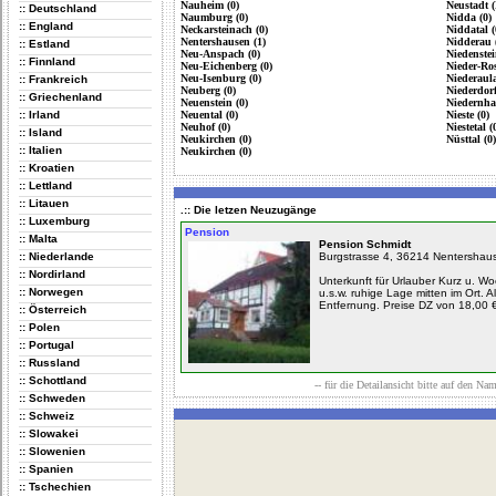
Nauheim (0)
Neustadt (
:: Deutschland
Naumburg (0)
Nidda (0)
:: England
Neckarsteinach (0)
Niddatal (
Nentershausen (1)
Nidderau 
:: Estland
Neu-Anspach (0)
Niedenstei
:: Finnland
Neu-Eichenberg (0)
Nieder-Ro
Neu-Isenburg (0)
Niederaula
:: Frankreich
Neuberg (0)
Niederdorf
:: Griechenland
Neuenstein (0)
Niedernha
:: Irland
Neuental (0)
Nieste (0)
Neuhof (0)
Niestetal (
:: Island
Neukirchen (0)
Nüsttal (0)
:: Italien
Neukirchen (0)
:: Kroatien
:: Lettland
:: Litauen
.:: Die letzen Neuzugänge
:: Luxemburg
Pension
:: Malta
Pension Schmidt
:: Niederlande
Burgstrasse 4, 36214 Nentershau
:: Nordirland
Unterkunft für Urlauber Kurz u. 
:: Norwegen
u.s.w. ruhige Lage mitten im Ort. 
Entfernung. Preise DZ von 18,00 €
:: Österreich
:: Polen
:: Portugal
:: Russland
:: Schottland
-- für die Detailansicht bitte auf den Na
:: Schweden
:: Schweiz
:: Slowakei
:: Slowenien
:: Spanien
:: Tschechien