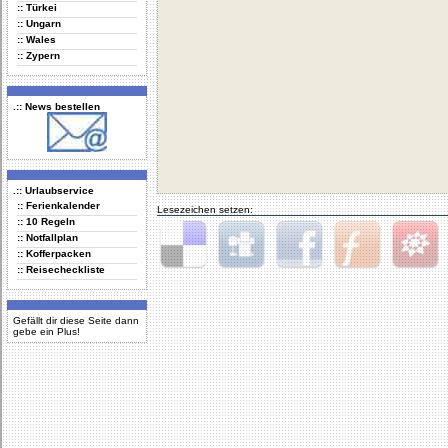
:: Türkei
:: Ungarn
:: Wales
:: Zypern
.:: News bestellen
.:: Urlaubservice
:: Ferienkalender
Lesezeichen setzen:
:: 10 Regeln
:: Notfallplan
:: Kofferpacken
:: Reisecheckliste
Delicious
Digg
Facebook
Furl
StudiVZ
Gefällt dir diese Seite dann
gebe ein Plus!