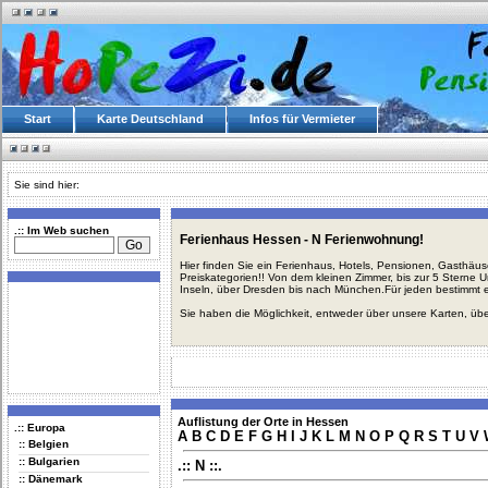
Start
Karte Deutschland
Infos für Vermieter
Sie sind hier:
.:: Im Web suchen
Ferienhaus Hessen - N Ferienwohnung!
Hier finden Sie ein Ferienhaus, Hotels, Pensionen, Gasthäu
Preiskategorien!! Von dem kleinen Zimmer, bis zur 5 Sterne 
Inseln, über Dresden bis nach München.Für jeden bestimmt 
Sie haben die Möglichkeit, entweder über unsere Karten, üb
Auflistung der Orte in Hessen
.:: Europa
A
B
C
D
E
F
G
H
I
J
K
L
M
N
O
P
Q
R
S
T
U
V
:: Belgien
:: Bulgarien
.:: N ::.
:: Dänemark