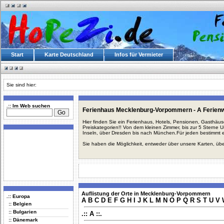
Start
Karte Deutschland
Infos für Vermieter
Sie sind hier:
.:: Im Web suchen
Ferienhaus Mecklenburg-Vorpommern - A Ferien
Hier finden Sie ein Ferienhaus, Hotels, Pensionen, Gasthäu
Preiskategorien!! Von dem kleinen Zimmer, bis zur 5 Sterne 
Inseln, über Dresden bis nach München.Für jeden bestimmt 
Sie haben die Möglichkeit, entweder über unsere Karten, üb
Auflistung der Orte in Mecklenburg-Vorpommern
.:: Europa
A
B
C
D
E
F
G
H
I
J
K
L
M
N
O
P
Q
R
S
T
U
V
:: Belgien
:: Bulgarien
.:: A ::.
:: Dänemark