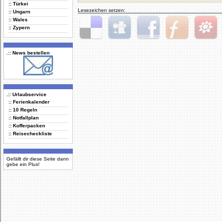
:: Türkei
Lesezeichen setzen:
:: Ungarn
:: Wales
:: Zypern
Delicious
Digg
Facebook
Furl
StudiVZ
.:: News bestellen
.:: Urlaubservice
:: Ferienkalender
:: 10 Regeln
:: Notfallplan
:: Kofferpacken
:: Reisecheckliste
Gefällt dir diese Seite dann
gebe ein Plus!