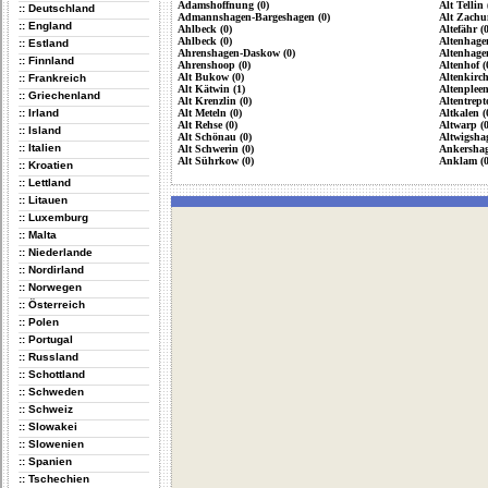
Adamshoffnung (0)
Alt Tellin 
:: Deutschland
Admannshagen-Bargeshagen (0)
Alt Zachu
:: England
Ahlbeck (0)
Altefähr (0
Ahlbeck (0)
Altenhagen
:: Estland
Ahrenshagen-Daskow (0)
Altenhagen
:: Finnland
Ahrenshoop (0)
Altenhof (
Alt Bukow (0)
Altenkirch
:: Frankreich
Alt Kätwin (1)
Altenpleen
:: Griechenland
Alt Krenzlin (0)
Altentrept
:: Irland
Alt Meteln (0)
Altkalen (
Alt Rehse (0)
Altwarp (0
:: Island
Alt Schönau (0)
Altwigshag
:: Italien
Alt Schwerin (0)
Ankershag
Alt Sührkow (0)
Anklam (0
:: Kroatien
:: Lettland
:: Litauen
:: Luxemburg
:: Malta
:: Niederlande
:: Nordirland
:: Norwegen
:: Österreich
:: Polen
:: Portugal
:: Russland
:: Schottland
:: Schweden
:: Schweiz
:: Slowakei
:: Slowenien
:: Spanien
:: Tschechien