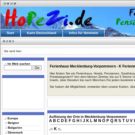
Start
Karte Deutschland
Infos für Vermieter
Sie sind hier:
.:: Im Web suchen
Ferienhaus Mecklenburg-Vorpommern - K Ferien
Hier finden Sie ein Ferienhaus, Hotels, Pensionen, Gasthäu
Preiskategorien!! Von dem kleinen Zimmer, bis zur 5 Sterne 
Inseln, über Dresden bis nach München.Für jeden bestimmt 
Sie haben die Möglichkeit, entweder über unsere Karten, üb
Auflistung der Orte in Mecklenburg-Vorpommern
.:: Europa
A
B
C
D
E
F
G
H
I
J
K
L
M
N
O
P
Q
R
S
T
U
V
:: Belgien
:: Bulgarien
.:: K ::.
:: Dänemark