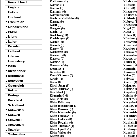
Kalkhorst (1)
Kloddram 
:: Deutschland
Kambs (1)
Kluis (0)
:: England
Kamin (0)
Klütz (0)
Kammin (0)
Kneese (0)
:: Estland
Kamminke (0)
Knorrendo
:: Finnland
Karbow-Vietlübbe (0)
Koblentz (
Karenz (0)
Kobrow (1
:: Frankreich
Karft (0)
Köchelstor
:: Griechenland
Kargow (0)
Kogel (0)
:: Irland
Karin (0)
Kogel (0)
Karlsburg (0)
Kölzin (0)
:: Island
Karlshagen (0)
Körchow (
:: Italien
Karnin (0)
Korswandt
Karnitz (0)
Koserow (
:: Kroatien
Karow (1)
Krackow (
:: Lettland
Karrenzin (0)
Krakow am
Karstädt (0)
Kramerhof
:: Litauen
Kassow (0)
Kratzeburg
:: Luxemburg
Katzow (1)
Kreien (0)
Kavelstorf (0)
Krembz (0
:: Malta
Kemnitz (1)
Kremmin (
:: Niederlande
Kentzlin (0)
Krempin (
Kenz-Küstrow (0)
Krien (0)
:: Nordirland
Kessin (0)
Kriesow (0
:: Norwegen
Kieve (0)
Krinitz (0)
:: Österreich
Kirch Jesar (0)
Kritzmow 
Kirch Mulsow (0)
Kritzow (0
:: Polen
Kirchdorf (0)
Kröpelin (
:: Portugal
Kittendorf (0)
Kröslin (0
Klausdorf (0)
Kruckow (
:: Russland
Klein Belitz (0)
Krugsdorf
:: Schottland
Klein Bengerstorf (1)
Krukow (0
Klein Bünzow (0)
Krummin 
:: Schweden
Klein Kussewitz (0)
Krusenfeld
:: Schweiz
Klein Luckow (0)
Krusenhag
Klein Lukow (0)
Kublank (
:: Slowakei
Klein Rogahn (0)
Kuchelmiß
:: Slowenien
Klein Trebbow (0)
Kuhlen (0
Klein Upahl (1)
Kühlungsb
:: Spanien
Klein Vielen (0)
Kuhs (1)
:: Tschechien
Kletzin (0)
Kuhstorf (