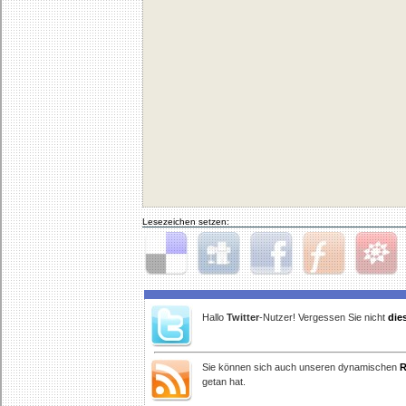
Lesezeichen setzen:
Delicious
Digg
Facebook
Furl
StudiVZ
Hallo
Twitter
-Nutzer! Vergessen Sie nicht
die
Sie können sich auch unseren dynamischen
R
getan hat.