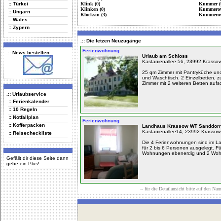
:: Türkei
Klink (0)
Kummer (
Klinken (0)
Kummerow
:: Ungarn
Klocksin (3)
Kummerow
:: Wales
:: Zypern
.:: Die letzen Neuzugänge
Ferienwohnung
.:: News bestellen
Urlaub am Schloss
Kastanienallee 56, 23992 Krasso
25 qm Zimmer mit Pantryküche un
und Waschtisch. 2 Einzelbetten, z
Zimmer mit 2 weiteren Betten aufs
.:: Urlaubservice
:: Ferienkalender
:: 10 Regeln
:: Notfallplan
Ferienwohnung
:: Kofferpacken
Landhaus Krassow WT Sanddor
Kastanienallee14, 23992 Krassow
:: Reisecheckliste
Die 4 Ferienwohnungen sind im Lan
für 2 bis 6 Personen ausgelegt. Für
Wohnungen ebenerdig und 2 Wohn
Gefällt dir diese Seite dann
gebe ein Plus!
-- für die Detailansicht bitte auf den Na