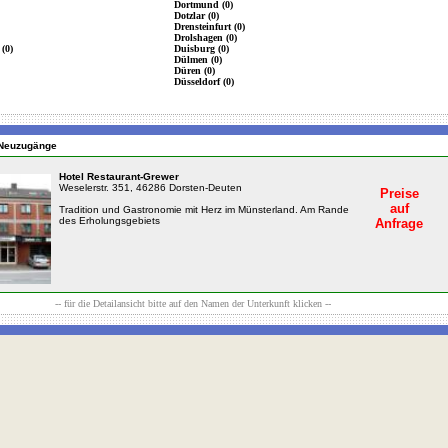
Dortmund (0)
Dotzlar (0)
Drensteinfurt (0)
Drolshagen (0)
(0)
Duisburg (0)
Dülmen (0)
Düren (0)
Düsseldorf (0)
n Neuzugänge
Hotel Restaurant-Grewer
Weselerstr. 351, 46286 Dorsten-Deuten
Preise
auf
Tradition und Gastronomie mit Herz im Münsterland. Am Rande
des Erholungsgebiets
Anfrage
-- für die Detailansicht bitte auf den Namen der Unterkunft klicken --