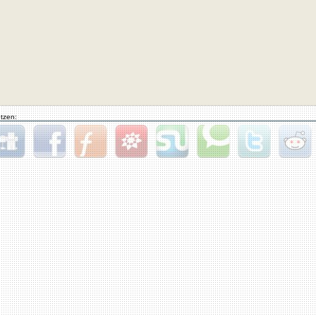
tzen:
gg
Facebook
Furl
StudiVZ
StumbleUpon
Technorati
Twitter
Reddit