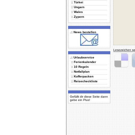
:: Türkei
:: Ungarn
:: Wales
:: Zypern
.:: News bestellen
Lesezeichen se
.:: Urlaubservice
:: Ferienkalender
:: 10 Regeln
Delicious
Di
:: Notfallplan
:: Kofferpacken
:: Reisecheckliste
Gefällt dir diese Seite dann
gebe ein Plus!