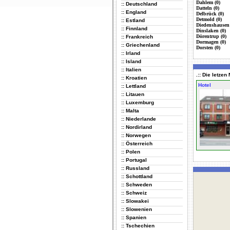
Dahlem (0)
:: Deutschland
Datteln (0)
:: England
Delbrück (0)
Detmold (0)
:: Estland
Diedenshausen 
:: Finnland
Dinslaken (0)
Dörentrup (0)
:: Frankreich
Dormagen (0)
:: Griechenland
Dorsten (0)
:: Irland
:: Island
:: Italien
.:: Die letze
:: Kroatien
Hotel
:: Lettland
:: Litauen
:: Luxemburg
:: Malta
:: Niederlande
:: Nordirland
:: Norwegen
:: Österreich
:: Polen
:: Portugal
:: Russland
:: Schottland
:: Schweden
:: Schweiz
:: Slowakei
:: Slowenien
:: Spanien
:: Tschechien