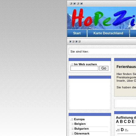
Start
Karte Deutschland
Sie sind hier:
.:: Im Web suchen
Ferienhaus
Hier finden S
Preiskategori
Inseln, über 
Sie haben die
Auflistung d
.:: Europa
A
B
C
D
E
:: Belgien
:: Bulgarien
.:: D ::.
:: Dänemark