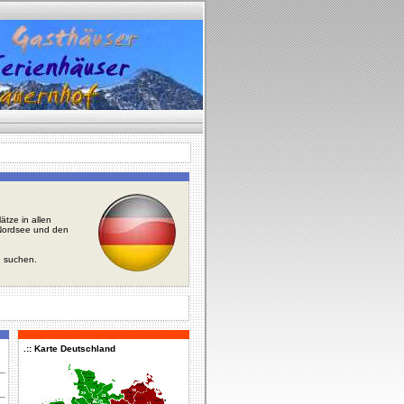
tze in allen
r Nordsee und den
u suchen.
.:: Karte Deutschland