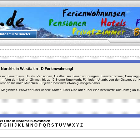
Infos für Vermieter
 Nordrhein-Westfalen - D Ferienwohnung!
ie ein Ferienhaus, Hotels, Pensionen, Gasthäuser, Ferienwohnungen, Fremdenzimmer, Campingplä
en!! Von dem kleinen Zimmer, bis zur 5 Sterne Unterkunft. Für jeden Urlaub, von der Ostsee, de
Dresden bis nach München.Für jeden bestimmt etwas günstiges dabei!
 Möglichkeit, entweder über unsere Karten, über Orte oder über eine bestimmte Urlaubsregion z
er Orte in Nordrhein-Westfalen
F
G
H
I
J
K
L
M
N
O
P
Q
R
S
T
U
V
W
X
Y
Z