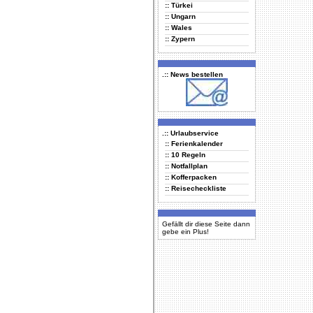
:: Türkei
:: Ungarn
:: Wales
:: Zypern
.:: News bestellen
.:: Urlaubservice
:: Ferienkalender
:: 10 Regeln
:: Notfallplan
:: Kofferpacken
:: Reisecheckliste
Gefällt dir diese Seite dann
gebe ein Plus!