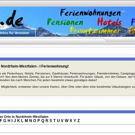
Infos für Vermieter
 Nordrhein-Westfalen - I Ferienwohnung!
ie ein Ferienhaus, Hotels, Pensionen, Gasthäuser, Ferienwohnungen, Fremdenzimmer, Campingplä
en!! Von dem kleinen Zimmer, bis zur 5 Sterne Unterkunft. Für jeden Urlaub, von der Ostsee, de
Dresden bis nach München.Für jeden bestimmt etwas günstiges dabei!
 Möglichkeit, entweder über unsere Karten, über Orte oder über eine bestimmte Urlaubsregion z
er Orte in Nordrhein-Westfalen
F
G
H
I
J
K
L
M
N
O
P
Q
R
S
T
U
V
W
X
Y
Z