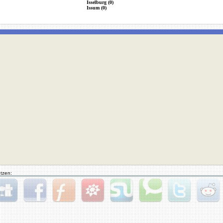
Isselburg (0)
Issum (0)
tzen:
gg
Facebook
Furl
StudiVZ
StumbleUpon
Technorati
Twitter
Reddit