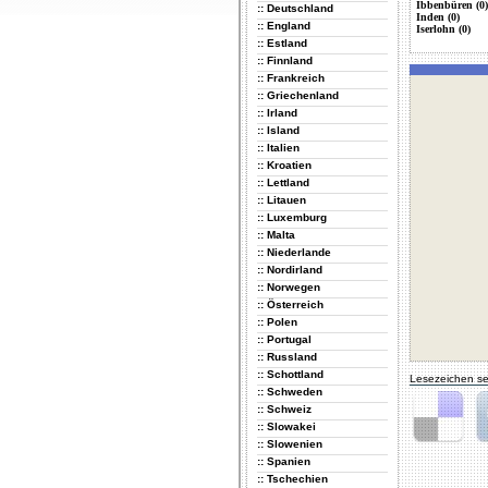
Ibbenbüren (0)
:: Deutschland
Inden (0)
:: England
Iserlohn (0)
:: Estland
:: Finnland
:: Frankreich
:: Griechenland
:: Irland
:: Island
:: Italien
:: Kroatien
:: Lettland
:: Litauen
:: Luxemburg
:: Malta
:: Niederlande
:: Nordirland
:: Norwegen
:: Österreich
:: Polen
:: Portugal
:: Russland
:: Schottland
Lesezeichen se
:: Schweden
:: Schweiz
:: Slowakei
:: Slowenien
Delicious
Di
:: Spanien
:: Tschechien