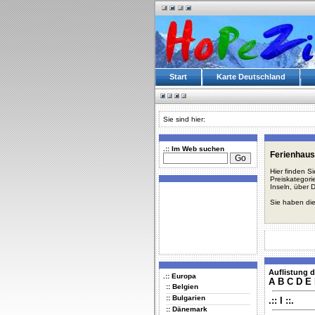
Start
Karte Deutschland
Sie sind hier:
.:: Im Web suchen
Ferienhaus
Hier finden S
Preiskategori
Inseln, über 
Sie haben die
Auflistung d
.:: Europa
A
B
C
D
E
:: Belgien
:: Bulgarien
.:: I ::.
:: Dänemark