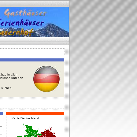
tze in allen
r Nordsee und den
u suchen.
.:: Karte Deutschland