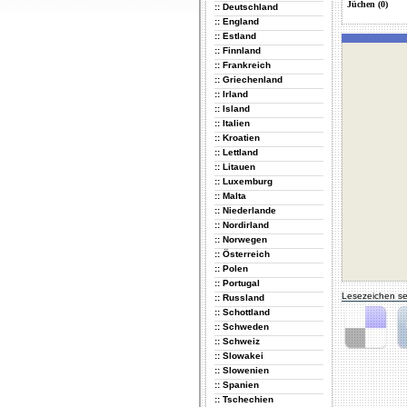
Jüchen (0)
:: Deutschland
:: England
:: Estland
:: Finnland
:: Frankreich
:: Griechenland
:: Irland
:: Island
:: Italien
:: Kroatien
:: Lettland
:: Litauen
:: Luxemburg
:: Malta
:: Niederlande
:: Nordirland
:: Norwegen
:: Österreich
:: Polen
:: Portugal
Lesezeichen se
:: Russland
:: Schottland
:: Schweden
:: Schweiz
Delicious
Di
:: Slowakei
:: Slowenien
:: Spanien
:: Tschechien