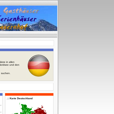
tze in allen
r Nordsee und den
u suchen.
.:: Karte Deutschland