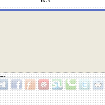
Jülich (0)
tzen:
gg
Facebook
Furl
StudiVZ
StumbleUpon
Technorati
Twitter
Reddit