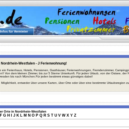
Infos für Vermieter
 Nordrhein-Westfalen - J Ferienwohnung!
ie ein Ferienhaus, Hotels, Pensionen, Gasthäuser, Ferienwohnungen, Fremdenzimmer, Campingplä
en!! Von dem kleinen Zimmer, bis zur 5 Sterne Unterkunft. Für jeden Urlaub, von der Ostsee, de
Dresden bis nach München.Für jeden bestimmt etwas günstiges dabei!
 Möglichkeit, entweder über unsere Karten, über Orte oder über eine bestimmte Urlaubsregion z
er Orte in Nordrhein-Westfalen
F
G
H
I
J
K
L
M
N
O
P
Q
R
S
T
U
V
W
X
Y
Z