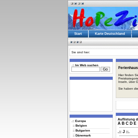
Start
Karte Deutschland
Sie sind hier:
.:: Im Web suchen
Ferienhaus
Hier finden S
Preiskategori
Inseln, über 
Sie haben die
Auflistung d
.:: Europa
A
B
C
D
E
:: Belgien
:: Bulgarien
.:: J ::.
:: Dänemark