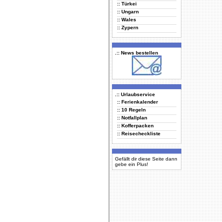
:: Türkei
:: Ungarn
:: Wales
:: Zypern
.:: News bestellen
.:: Urlaubservice
:: Ferienkalender
:: 10 Regeln
:: Notfallplan
:: Kofferpacken
:: Reisecheckliste
Gefällt dir diese Seite dann
gebe ein Plus!